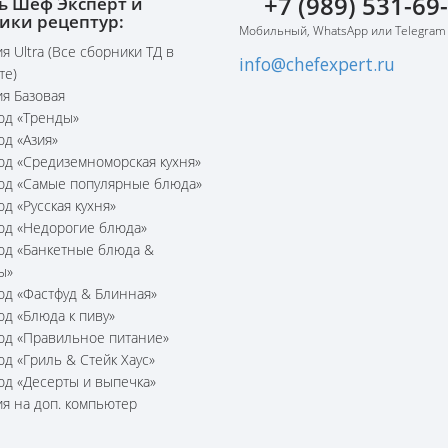
+7 (989) 531-69
ь Шеф Эксперт и
ики рецептур:
Мобильный, WhatsApp или Telegram
я Ultra (Все сборники ТД в
info@chefexpert.ru
те)
я Базовая
юд «Тренды»
юд «Азия»
юд «Средиземноморская кухня»
юд «Самые популярные блюда»
юд «Русская кухня»
юд «Недорогие блюда»
юд «Банкетные блюда &
ы»
юд «Фастфуд & Блинная»
юд «Блюда к пиву»
юд «Правильное питание»
юд «Гриль & Стейк Хаус»
юд «Десерты и выпечка»
я на доп. компьютер