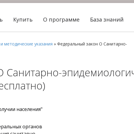
ть
Купить
О программе
База знаний
 и методические указания
»
Федеральный закон О Санитарно-
О Санитарно-эпидемиологи
есплатно)
олучии населения"
еральных органов
ения санитарно-