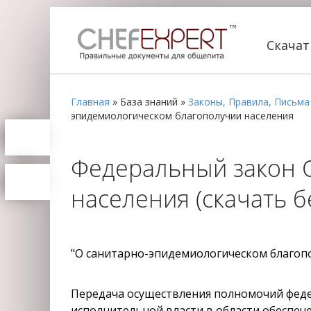
Скача
Главная
»
База знаний
»
Законы, Правила, Письма
эпидемиологическом благополучии населения
Федеральный закон 
населения (скачать б
"О санитарно-эпидемиологическом благоп
Передача осуществления полномочий фед
исполнительной власти в области обеспеч