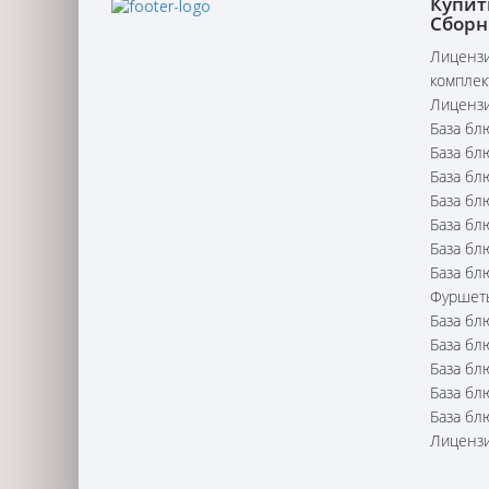
Купит
Сборн
Лицензи
комплек
Лицензи
База бл
База бл
База бл
База бл
База бл
База бл
База бл
Фуршет
База бл
База бл
База бл
База бл
База бл
Лицензи