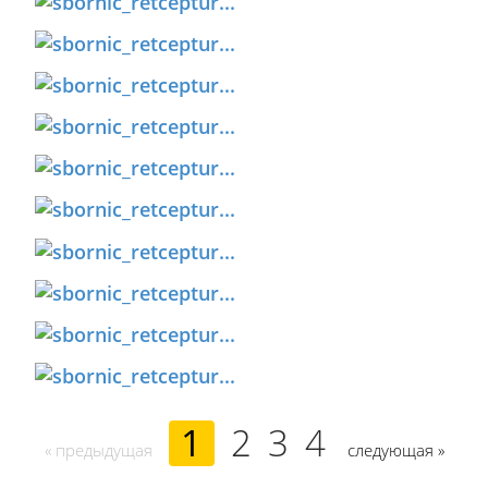
1
2
3
4
« предыдущая
следующая »