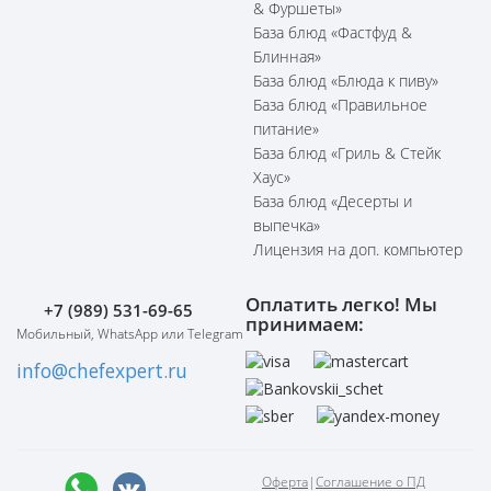
& Фуршеты»
База блюд «Фастфуд &
Блинная»
База блюд «Блюда к пиву»
База блюд «Правильное
питание»
База блюд «Гриль & Стейк
Хаус»
База блюд «Десерты и
выпечка»
Лицензия на доп. компьютер
Оплатить легко! Мы
+7 (989) 531-69-65
принимаем:
Мобильный, WhatsApp или Telegram
info@chefexpert.ru
Оферта
|
Соглашение о ПД