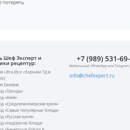
е потерять
+7 (989) 531-69
ь Шеф Эксперт и
ики рецептур:
Мобильный, WhatsApp или Telegram
я Ultra (Все сборники ТД в
info@chefexpert.ru
те)
я Базовая
юд «Тренды»
юд «Азия»
юд «Средиземноморская кухня»
юд «Самые популярные блюда»
юд «Русская кухня»
юд «Недорогие блюда»
юд «Банкетные блюда &