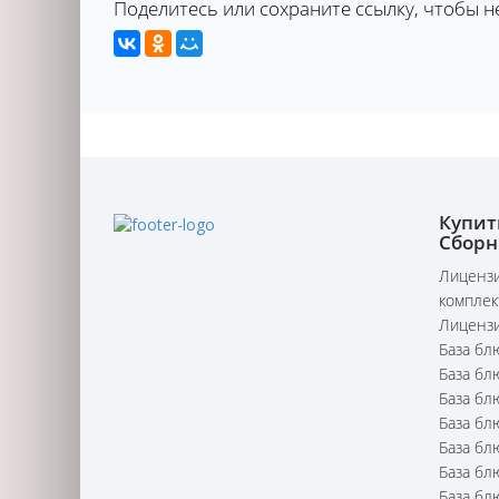
Поделитесь или сохраните ссылку, чтобы н
Купит
Сборн
Лицензи
комплек
Лицензи
База бл
База бл
База бл
База бл
База бл
База бл
База бл