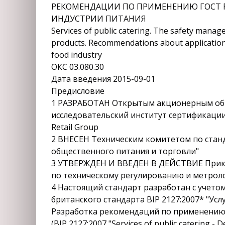
РЕКОМЕНДАЦИИ ПО ПРИМЕНЕНИЮ ГОСТ Р 
ИНДУСТРИИ ПИТАНИЯ
Services of public catering. The safety manag
products. Recommendations about application
food industry
ОКС 03.080.30
Дата введения 2015-09-01
Предисловие
1 РАЗРАБОТАН Открытым акционерным общ
исследовательский институт сертификации
Retail Group
2 ВНЕСЕН Техническим комитетом по станд
общественного питания и торговли"
3 УТВЕРЖДЕН И ВВЕДЕН В ДЕЙСТВИЕ Прика
по техническому регулированию и метрологи
4 Настоящий стандарт разработан с учет
британского стандарта BIP 2127:2007* "Ус
Разработка рекомендаций по применению 
(BIP 2127:2007 "Services of public catering 