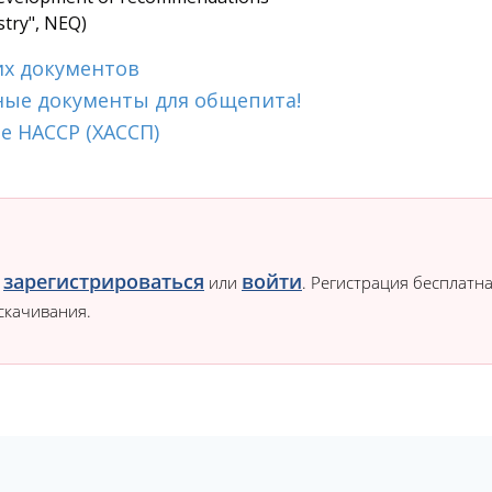
stry", NEQ)
их документов
ные документы для общепита!
е HACCP (ХАССП)
зарегистрироваться
войти
о
или
. Регистрация бесплатна
скачивания.