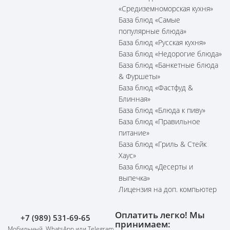
«Средиземноморская кухня»
База блюд «Самые
популярные блюда»
База блюд «Русская кухня»
База блюд «Недорогие блюда»
База блюд «Банкетные блюда
& Фуршеты»
База блюд «Фастфуд &
Блинная»
База блюд «Блюда к пиву»
База блюд «Правильное
питание»
База блюд «Гриль & Стейк
Хаус»
База блюд «Десерты и
выпечка»
Лицензия на доп. компьютер
Оплатить легко! Мы
+7 (989) 531-69-65
принимаем:
Мобильный, WhatsApp или Telegram