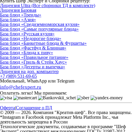
Купить Шеф Эксперт и Сборники рецептур:
Лицензия Ultra (Все сборники ТД в комплекте)
Лицензия Базовая
База блюд «Тренды»
База блюд «Азия»
База блюд «Средиземноморская кухня»
База блюд «Самые популярные блюда»
База блюд «Русская кухня»
База блюд «Недорогие блюда»
База блюд «Банкетные блюда & Фуршеты»
База блюд «Фастфуд & Блинная»
База блюд «Блюда к пиву»
База блюд «Правильное питание»
База блюд «Гриль & Стейк Хаус»
База блюд «Десерты и выпечка»
Лицензия на доп. компьютер
+7 (989) 531-69-65
Мобильный, WhatsApp или Telegram
info@chefexpert.ru
Оплатить легко! Мы принимаем:
Оферта
|
Соглашение о ПД
© 2009 — 2026. Компания "Креатив-шеф". Все права защищены.
*Instagram и Facebook принадлежат Meta Platforms Inc., чья
деятельность запрещена в России
Технологические документы, создаваемые в программе "Шеф
Эксперт" соответствуют международному ГОСТу 31987-2012.