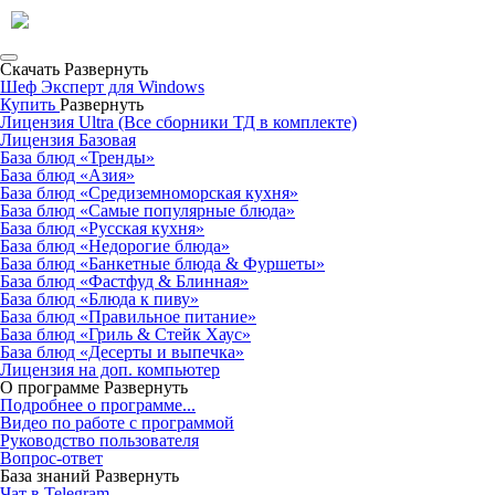
Скачать
Развернуть
Шеф Эксперт для Windows
Купить
Развернуть
Лицензия Ultra (Все сборники ТД в комплекте)
Лицензия Базовая
База блюд «Тренды»
База блюд «Азия»
База блюд «Средиземноморская кухня»
База блюд «Самые популярные блюда»
База блюд «Русская кухня»
База блюд «Недорогие блюда»
База блюд «Банкетные блюда & Фуршеты»
База блюд «Фастфуд & Блинная»
База блюд «Блюда к пиву»
База блюд «Правильное питание»
База блюд «Гриль & Стейк Хаус»
База блюд «Десерты и выпечка»
Лицензия на доп. компьютер
О программе
Развернуть
Подробнее о программе...
Видео по работе с программой
Руководство пользователя
Вопрос-ответ
База знаний
Развернуть
Чат в Telegram