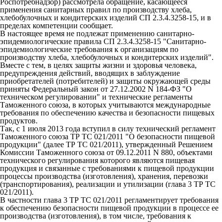
Роспотребнадзор) рассмотрела обращение, касающееся
применения санитарных правил по производству хлеба,
хлебобулочных и кондитерских изделий СП 2.3.4.3258-15, и в
пределах компетенции сообщает.
В настоящее время не подлежат применению санитарно-
эпидемиологические правила СП 2.3.4.3258-15 "Санитарно-
эпидемиологические требования к организациям по
производству хлеба, хлебобулочных и кондитерских изделий".
Вместе с тем, в целях защиты жизни и здоровья человека,
предупреждения действий, вводящих в заблуждение
приобретателей (потребителей) и защиты окружающей среды
приняты Федеральный закон от 27.12.2002 N 184-ФЗ "О
техническом регулировании" и технические регламенты
Таможенного союза, в которых учитываются международные
требования по обеспечению качества и безопасности пищевых
продуктов.
Так, с 1 июля 2013 года вступил в силу технический регламент
Таможенного союза ТР ТС 021/2011 "О безопасности пищевой
продукции" (далее ТР ТС 021/2011), утвержденный Решением
Комиссии Таможенного союза от 09.12.2011 N 880, объектами
технического регулирования которого являются пищевая
продукция и связанные с требованиями к пищевой продукции
процессы производства (изготовления), хранения, перевозки
(транспортирования), реализации и утилизации (глава 3 ТР ТС
021/2011).
В частности глава 3 ТР ТС 021/2011 регламентирует требования
к обеспечению безопасности пищевой продукции в процессе ее
производства (изготовления), в том числе, требования к