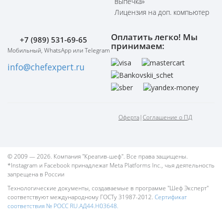
выпечка»
Лицензия на доп. компьютер
Оплатить легко! Мы
+7 (989) 531-69-65
принимаем:
Мобильный, WhatsApp или Telegram
info@chefexpert.ru
Оферта
|
Соглашение о ПД
© 2009 — 2026. Компания "Креатив-шеф". Все права защищены.
*Instagram и Facebook принадлежат Meta Platforms Inc., чья деятельность
запрещена в России
Технологические документы, создаваемые в программе "Шеф Эксперт"
соответствуют международному ГОСТу 31987-2012.
Сертификат
соответствия № РОСС RU.АД44.Н03648.