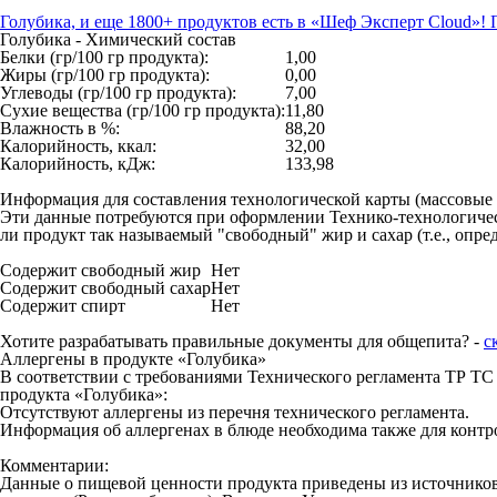
Голубика, и еще 1800+ продуктов есть в «Шеф Эксперт Cloud»! 
Голубика - Химический состав
Белки (гр/100 гр продукта):
1,00
Жиры (гр/100 гр продукта):
0,00
Углеводы (гр/100 гр продукта):
7,00
Сухие вещества (гр/100 гр продукта):
11,80
Влажность в %:
88,20
Калорийность, ккал:
32,00
Калорийность, кДж:
133,98
Информация для составления технологической карты (массовые
Эти данные потребуются при оформлении Технико-технологическо
ли продукт так называемый "свободный" жир и сахар (т.е., опре
Содержит свободный жир
Нет
Содержит свободный сахар
Нет
Содержит спирт
Нет
Хотите разрабатывать правильные документы для общепита? -
с
Аллергены в продукте «Голубика»
В соответствии с требованиями Технического регламента ТР ТС 
продукта «Голубика»:
Отсутствуют аллергены из перечня технического регламента.
Информация об аллергенах в блюде необходима также для контро
Комментарии:
Данные о пищевой ценности продукта приведены из источников