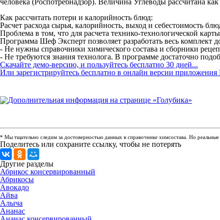
человека (Роспотребнадзор). Величина Углеводы рассчитана ка
Как рассчитать потери и калорийность блюд:
Расчет расхода сырья, калорийность, выход и себестоимость бл
Проблема в том, что для расчета технико-технологической карт
Программа Шеф Эксперт позволяет разработать весь комплект до
- Не нужны справочники химического состава и сборники рецепту
- Не требуются знания технолога. В программе достаточно подоб
Скачайте демо-версию, и пользуйтесь бесплатно 30 дней...
Или зарегистрируйтесь бесплатно в онлайн версии приложения 
* Мы тщательно следим за достоверностью данных в справочнике химсостава. Но реальные п
Поделитесь или сохраните ссылку, чтобы не потерять
Другие разделы
Абрикос консервированный
Абрикосы
Авокадо
Айва
Алыча
Ананас
Ананас консервированный