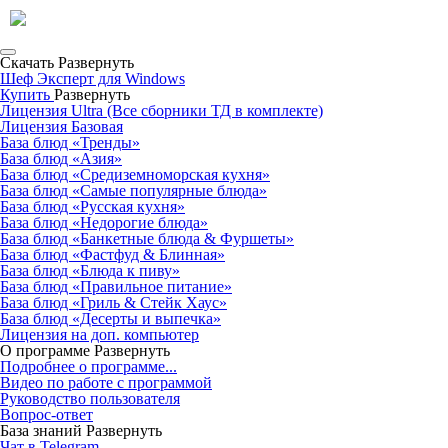
Скачать
Развернуть
Шеф Эксперт для Windows
Купить
Развернуть
Лицензия Ultra (Все сборники ТД в комплекте)
Лицензия Базовая
База блюд «Тренды»
База блюд «Азия»
База блюд «Средиземноморская кухня»
База блюд «Самые популярные блюда»
База блюд «Русская кухня»
База блюд «Недорогие блюда»
База блюд «Банкетные блюда & Фуршеты»
База блюд «Фастфуд & Блинная»
База блюд «Блюда к пиву»
База блюд «Правильное питание»
База блюд «Гриль & Стейк Хаус»
База блюд «Десерты и выпечка»
Лицензия на доп. компьютер
О программе
Развернуть
Подробнее о программе...
Видео по работе с программой
Руководство пользователя
Вопрос-ответ
База знаний
Развернуть
Чат в Telegram