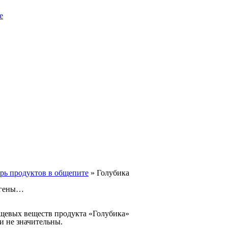
е
рь продуктов в общепите
»
Голубика
ергены…
ищевых веществ продукта «Голубика»
и не значительны.