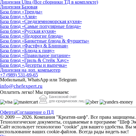
Лицензия Ultra (Все сборники ТД в комплекте)
Лицензия Базовая
База блюд «Тренды»
База блюд «Азия»
База блюд «Средиземноморская кухня»
База блюд «Самые популярные блюда»
База блюд «Русская кухня»
База блюд «Недорогие блюда»
База блюд «Банкетные блюда & Фуршеты»
База блюд «Фастфуд & Блинная»
База блюд «Блюда к пиву»
База блюд «Правильное питание»
База блюд «Гриль & Стейк Хаус»
База блюд «Десерты и выпечка»
Лицензия на доп. компьютер
+7 (989) 531-69-65
Мобильный, WhatsApp или Telegram
info@chefexpert.ru
Оплатить легко! Мы принимаем:
Оферта
|
Соглашение о ПД
© 2009 — 2026. Компания "Креатив-шеф". Все права защищены. *I
Технологические документы, создаваемые в программе "Шеф Э
Сайт использует технологию "cookie" для вашего удобства. Вы м
использование ваших cookie-файлов. Всегда рады видеть вас!