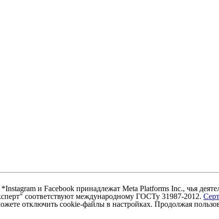
nstagram и Facebook принадлежат Meta Platforms Inc., чья деят
ксперт" соответствуют международному ГОСТу 31987-2012.
Сер
ожете отключить cookie-файлы в настройках. Продолжая пользова