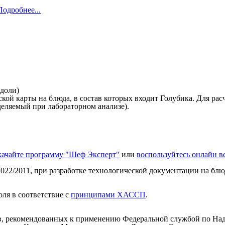
Подробнее...
 доли)
й карты на блюда, в состав которых входит Голубика. Для расч
деляемый при лабораторном анализе).
качайте программу "Шеф Эксперт"
или
воспользуйтесь онлайн 
022/2011, при разработке технологической документации на блюд
ля в соответствие с
принципами ХАССП
.
, рекомендованных к применению Федеральной службой по Надз