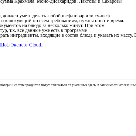
к сумма Крахмала, Моно-дисахаридов, Лактозы и Сахарозы
юд должен уметь делать любой шеф-повар или су-шеф.
ы и калькуляций по всем требованиям, нужны опыт и время.
кументов на блюдо за несколько минут. При этом:
р, т.к. все данные уже есть в программе
рать ингредиенты, входящие в состав блюда и указать их массу.
Шеф Эксперт Cloud...
отери и состав продуктов могут отличаться от указанных здесь, в-зависимости от сезонны