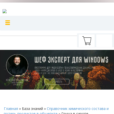
Главная
»
База знаний
»
Справочник химического состава и
потерь продуктов в общепите
»
Груша в сиропе