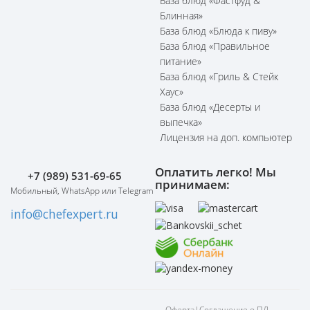
База блюд «Фастфуд &
Блинная»
База блюд «Блюда к пиву»
База блюд «Правильное
питание»
База блюд «Гриль & Стейк
Хаус»
База блюд «Десерты и
выпечка»
Лицензия на доп. компьютер
Оплатить легко! Мы
+7 (989) 531-69-65
принимаем:
Мобильный, WhatsApp или Telegram
info@chefexpert.ru
Оферта
|
Соглашение о ПД