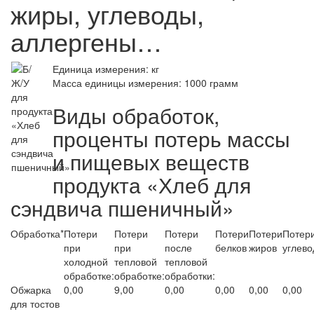
жиры, углеводы,
аллергены…
Единица измерения: кг
Масса единицы измерения: 1000 грамм
Виды обработок,
проценты потерь массы
и пищевых веществ
продукта «Хлеб для
сэндвича пшеничный»
Обработка*
Потери
Потери
Потери
Потери
Потери
Потер
при
при
после
белков
жиров
углево
холодной
тепловой
тепловой
обработке:
обработке:
обработки:
Обжарка
0,00
9,00
0,00
0,00
0,00
0,00
для тостов