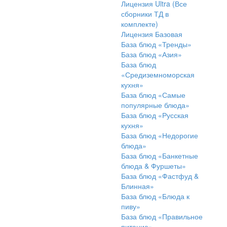
Лицензия Ultra (Все
сборники ТД в
комплекте)
Лицензия Базовая
База блюд «Тренды»
База блюд «Азия»
База блюд
«Средиземноморская
кухня»
База блюд «Самые
популярные блюда»
База блюд «Русская
кухня»
База блюд «Недорогие
блюда»
База блюд «Банкетные
блюда & Фуршеты»
База блюд «Фастфуд &
Блинная»
База блюд «Блюда к
пиву»
База блюд «Правильное
питание»