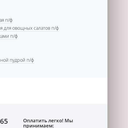
ая п/ф
я для овощных салатов п/ф
ками п/ф
рной пудрой п/ф
-65
Оплатить легко! Мы
принимаем: