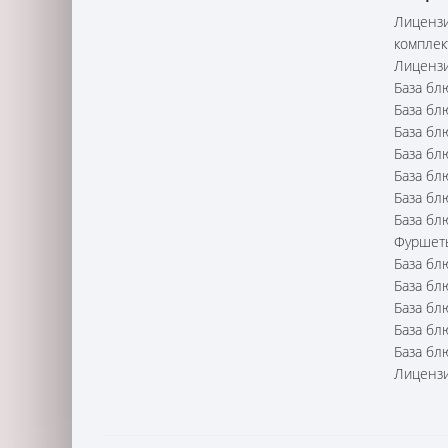
Лицензи
комплек
Лицензи
База бл
База бл
База бл
База бл
База бл
База бл
База бл
Фуршет
База бл
База бл
База бл
База бл
База бл
Лицензи