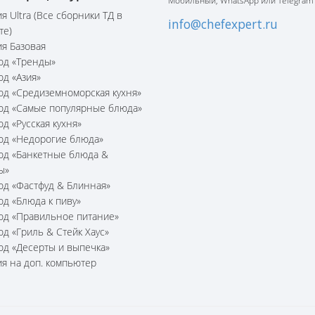
Мобильный, WhatsApp или Telegram
я Ultra (Все сборники ТД в
info@chefexpert.ru
те)
я Базовая
юд «Тренды»
юд «Азия»
юд «Средиземноморская кухня»
юд «Самые популярные блюда»
юд «Русская кухня»
юд «Недорогие блюда»
юд «Банкетные блюда &
ы»
юд «Фастфуд & Блинная»
юд «Блюда к пиву»
юд «Правильное питание»
юд «Гриль & Стейк Хаус»
юд «Десерты и выпечка»
я на доп. компьютер