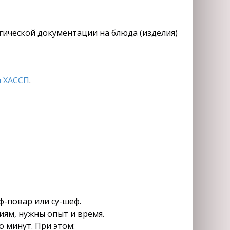
огической документации на блюда (изделия)
 ХАССП
.
ф-повар или су-шеф.
иям, нужны опыт и время.
 минут. При этом: