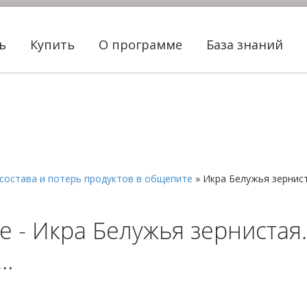
ть
Купить
О программе
База знаний
состава и потерь продуктов в общепите
»
Икра Белужья зернис
 - Икра Белужья зернистая.
ы…