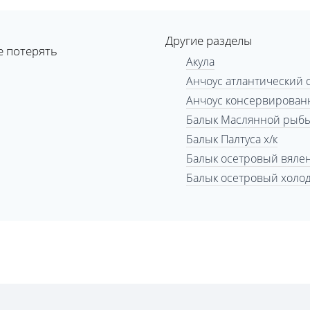
Другие разделы
е потерять
Акула
Анчоус атлантический 
Анчоус консервирован
Балык Маслянной рыбы
Балык Палтуса х/к
Балык осетровый вяле
Балык осетровый холо