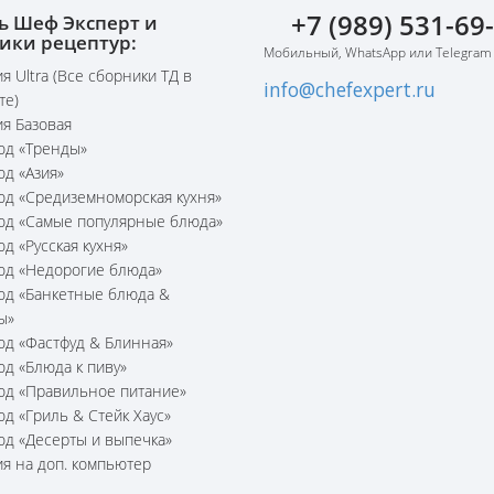
+7 (989) 531-69
ь Шеф Эксперт и
ики рецептур:
Мобильный, WhatsApp или Telegram
я Ultra (Все сборники ТД в
info@chefexpert.ru
те)
я Базовая
юд «Тренды»
юд «Азия»
юд «Средиземноморская кухня»
юд «Самые популярные блюда»
юд «Русская кухня»
юд «Недорогие блюда»
юд «Банкетные блюда &
ы»
юд «Фастфуд & Блинная»
юд «Блюда к пиву»
юд «Правильное питание»
юд «Гриль & Стейк Хаус»
юд «Десерты и выпечка»
я на доп. компьютер