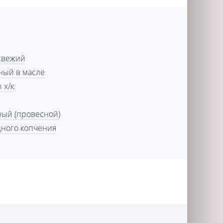
свежий
ный в масле
 х/к
ный (провесной)
дного копчения