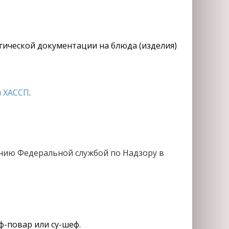
огической документации на блюда (изделия)
 ХАССП
.
нию Федеральной службой по Надзору в
ф-повар или су-шеф.