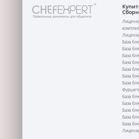
Купит
Сборн
Лицензи
комплек
Лицензи
База бл
База бл
База бл
База бл
База бл
База бл
База бл
Фуршет
База бл
База бл
База бл
База бл
База бл
Лицензи