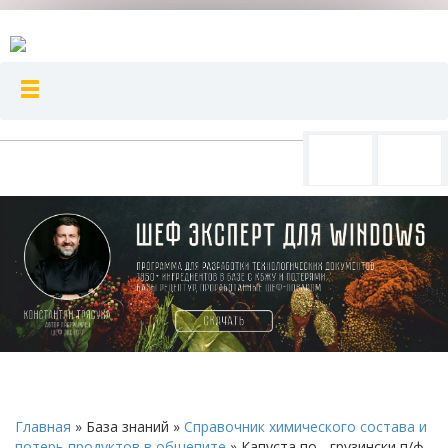
Главная
»
База знаний
»
Справочник химического состава и
потерь продуктов в общепите
»
Капуста по - грузински п/ф