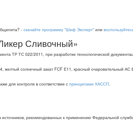
общепита? -
скачайте программу "Шеф Эксперт"
или
воспользуйтес
«Ликер Сливочный»
мента ТР ТС 022/2011, при разработке технологической документа
4, желтый солнечный закат FCF Е11, красный очаровательный АС Е
же для контроля в соответствие с
принципами ХАССП
.
з источников, рекомендованных к применению Федеральной службо