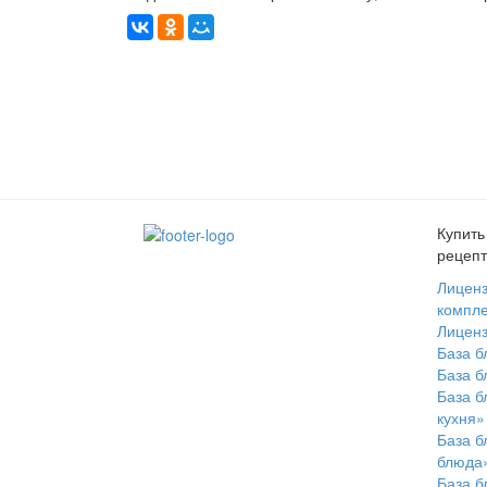
Купить
рецепт
Лиценз
компле
Лиценз
База 
База б
База 
кухня»
База 
блюда
База б