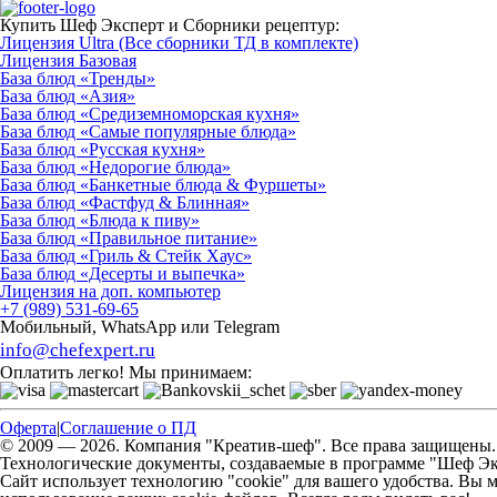
Купить Шеф Эксперт и Сборники рецептур:
Лицензия Ultra (Все сборники ТД в комплекте)
Лицензия Базовая
База блюд «Тренды»
База блюд «Азия»
База блюд «Средиземноморская кухня»
База блюд «Самые популярные блюда»
База блюд «Русская кухня»
База блюд «Недорогие блюда»
База блюд «Банкетные блюда & Фуршеты»
База блюд «Фастфуд & Блинная»
База блюд «Блюда к пиву»
База блюд «Правильное питание»
База блюд «Гриль & Стейк Хаус»
База блюд «Десерты и выпечка»
Лицензия на доп. компьютер
+7 (989) 531-69-65
Мобильный, WhatsApp или Telegram
info@chefexpert.ru
Оплатить легко! Мы принимаем:
Оферта
|
Соглашение о ПД
© 2009 — 2026. Компания "Креатив-шеф". Все права защищены. *I
Технологические документы, создаваемые в программе "Шеф Э
Сайт использует технологию "cookie" для вашего удобства. Вы м