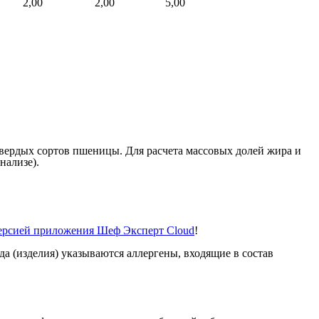
2,00
2,00
5,00
твердых сортов пшеницы. Для расчета массовых долей жира и
нализе).
версией приложения Шеф Эксперт Cloud
!
а (изделия) указываются аллергены, входящие в состав