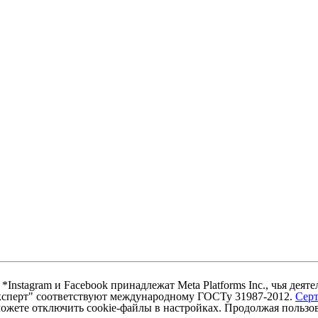
nstagram и Facebook принадлежат Meta Platforms Inc., чья деят
ксперт" соответствуют международному ГОСТу 31987-2012.
Сер
ожете отключить cookie-файлы в настройках. Продолжая пользова