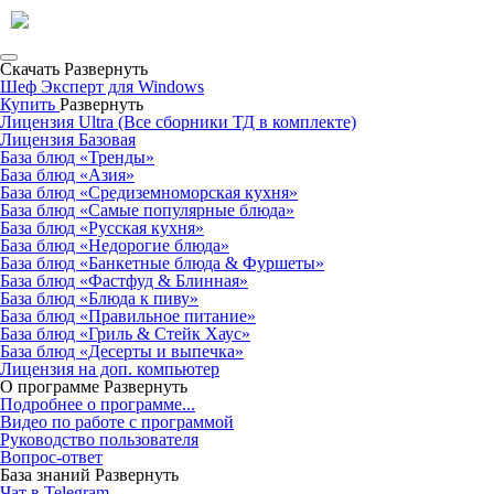
Скачать
Развернуть
Шеф Эксперт для Windows
Купить
Развернуть
Лицензия Ultra (Все сборники ТД в комплекте)
Лицензия Базовая
База блюд «Тренды»
База блюд «Азия»
База блюд «Средиземноморская кухня»
База блюд «Самые популярные блюда»
База блюд «Русская кухня»
База блюд «Недорогие блюда»
База блюд «Банкетные блюда & Фуршеты»
База блюд «Фастфуд & Блинная»
База блюд «Блюда к пиву»
База блюд «Правильное питание»
База блюд «Гриль & Стейк Хаус»
База блюд «Десерты и выпечка»
Лицензия на доп. компьютер
О программе
Развернуть
Подробнее о программе...
Видео по работе с программой
Руководство пользователя
Вопрос-ответ
База знаний
Развернуть
Чат в Telegram