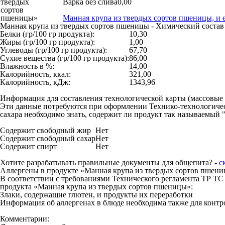
Варка без слива
0,00
Манная крупа из твердых сортов пшеницы, и е
Манная крупа из твердых сортов пшеницы - Химический состав
Белки (гр/100 гр продукта):
10,30
Жиры (гр/100 гр продукта):
1,00
Углеводы (гр/100 гр продукта):
67,70
Сухие вещества (гр/100 гр продукта):
86,00
Влажность в %:
14,00
Калорийность, ккал:
321,00
Калорийность, кДж:
1343,96
Информация для составления технологической карты (массовые
Эти данные потребуются при оформлении Технико-технологическ
сахара необходимо знать, содержит ли продукт так называемый "
Содержит свободный жир
Нет
Содержит свободный сахар
Нет
Содержит спирт
Нет
Хотите разрабатывать правильные документы для общепита? -
с
Аллергены в продукте «Манная крупа из твердых сортов пшен
В соответствии с требованиями Технического регламента ТР ТС 
продукта «Манная крупа из твердых сортов пшеницы»:
Злаки, содержащие глютен, и продукты их переработки
Информация об аллергенах в блюде необходима также для контро
Комментарии: