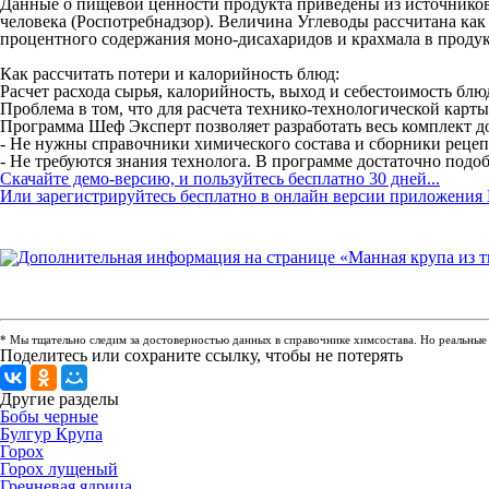
Данные о пищевой ценности продукта приведены из источников
человека (Роспотребнадзор). Величина Углеводы рассчитана ка
процентного содержания моно-дисахаридов и крахмала в проду
Как рассчитать потери и калорийность блюд:
Расчет расхода сырья, калорийность, выход и себестоимость бл
Проблема в том, что для расчета технико-технологической карт
Программа Шеф Эксперт позволяет разработать весь комплект до
- Не нужны справочники химического состава и сборники рецепту
- Не требуются знания технолога. В программе достаточно подоб
Скачайте демо-версию, и пользуйтесь бесплатно 30 дней...
Или зарегистрируйтесь бесплатно в онлайн версии приложения 
* Мы тщательно следим за достоверностью данных в справочнике химсостава. Но реальные п
Поделитесь или сохраните ссылку, чтобы не потерять
Другие разделы
Бобы черные
Булгур Крупа
Горох
Горох лущеный
Гречневая ядрица