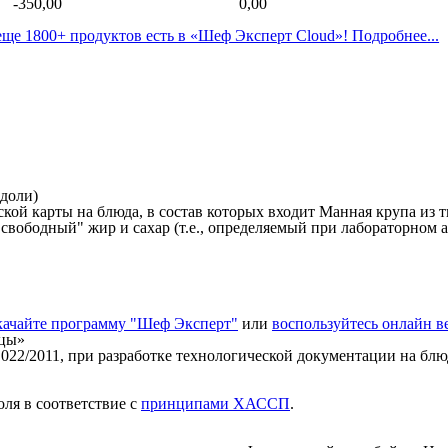
-350,00
0,00
ще 1800+ продуктов есть в «Шеф Эксперт Cloud»! Подробнее...
 доли)
ой карты на блюда, в состав которых входит Манная крупа из 
свободный" жир и сахар (т.е., определяемый при лабораторном а
качайте программу "Шеф Эксперт"
или
воспользуйтесь онлайн 
ицы»
022/2011, при разработке технологической документации на блюд
ля в соответствие с
принципами ХАССП
.