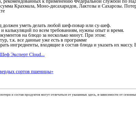
, рекомендованных к применению Федеральной службой по Надз
к сумма Крахмала, Моно-дисахаридов, Лактозы и Сахарозы. Поте
кте
юд должен уметь делать любой шеф-повар или су-шеф.
ы и калькуляций по всем требованиям, нужны опыт и время.
кументов на блюдо за несколько минут. При этом:
р, т.к. все данные уже есть в программе
рать ингредиенты, входящие в состав блюда и указать их массу.
Шеф Эксперт Cloud...
отери и состав продуктов могут отличаться от указанных здесь, в-зависимости от сезонны