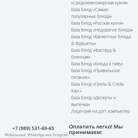
«Средиземноморская кухня»
База блюд «Самые
популярные блюда»
База блюд «Русская кухня»
База блюд «Недорогие блюда»
База блюд «Банкетные блюда
& Фуршеты»
База блюд «Фастфуд &
Блинная»
База блюд «Блюда к пиву»
База блюд «Правильное
питание»
База блюд «Гриль & Стейк
Хаус»
База блюд «Десерты и
выпечка»
Лицензия на доп. компьютер
Оплатить легко! Мы
+7 (989) 531-69-65
принимаем:
Мобильный, WhatsApp или Telegram