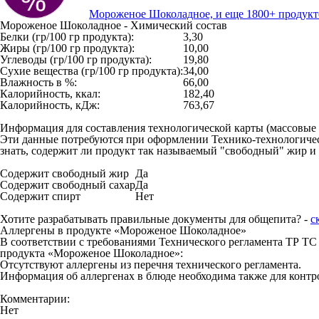
Мороженое Шоколадное, и еще 1800+ продукто
Мороженое Шоколадное - Химический состав
Белки (гр/100 гр продукта):
3,30
Жиры (гр/100 гр продукта):
10,00
Углеводы (гр/100 гр продукта):
19,80
Сухие вещества (гр/100 гр продукта):
34,00
Влажность в %:
66,00
Калорийность, ккал:
182,40
Калорийность, кДж:
763,67
Информация для составления технологической карты (массовые
Эти данные потребуются при оформлении Технико-технологическ
знать, содержит ли продукт так называемый "свободный" жир и с
Содержит свободный жир
Да
Содержит свободный сахар
Да
Содержит спирт
Нет
Хотите разрабатывать правильные документы для общепита? -
с
Аллергены в продукте «Мороженое Шоколадное»
В соответствии с требованиями Технического регламента ТР ТС 
продукта «Мороженое Шоколадное»:
Отсутствуют аллергены из перечня технического регламента.
Информация об аллергенах в блюде необходима также для контро
Комментарии:
Нет