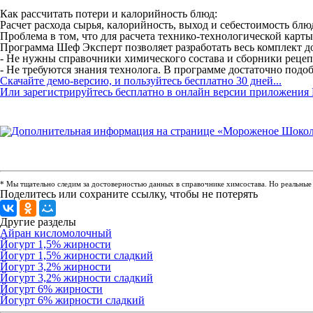
Как рассчитать потери и калорийность блюд:
Расчет расхода сырья, калорийность, выход и себестоимость бл
Проблема в том, что для расчета технико-технологической карт
Программа Шеф Эксперт позволяет разработать весь комплект до
- Не нужны справочники химического состава и сборники рецепту
- Не требуются знания технолога. В программе достаточно подоб
Скачайте демо-версию, и пользуйтесь бесплатно 30 дней...
Или зарегистрируйтесь бесплатно в онлайн версии приложения 
* Мы тщательно следим за достоверностью данных в справочнике химсостава. Но реальные п
Поделитесь или сохраните ссылку, чтобы не потерять
Другие разделы
Айран кисломолочный
Йогурт 1,5% жирности
Йогурт 1,5% жирности сладкий
Йогурт 3,2% жирности
Йогурт 3,2% жирности сладкий
Йогурт 6% жирности
Йогурт 6% жирности сладкий