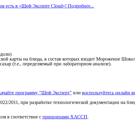
в есть в «Шеф Эксперт Cloud»! Подробнее...
 доли)
ой карты на блюда, в состав которых входит Мороженое Шокола
ахар (т.е., определяемый при лабораторном анализе).
качайте программу "Шеф Эксперт"
или
воспользуйтесь онлайн 
022/2011, при разработке технологической документации на блюд
ля в соответствие с
принципами ХАССП
.