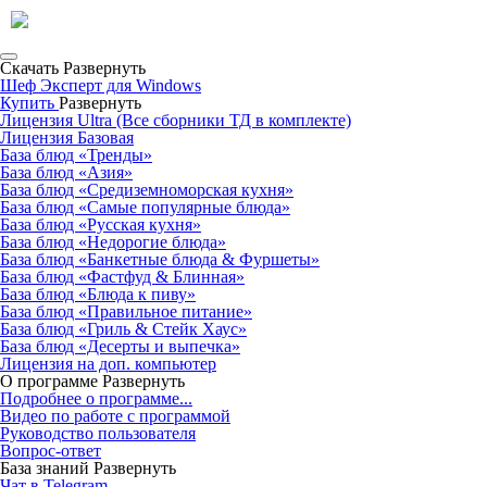
Скачать
Развернуть
Шеф Эксперт для Windows
Купить
Развернуть
Лицензия Ultra (Все сборники ТД в комплекте)
Лицензия Базовая
База блюд «Тренды»
База блюд «Азия»
База блюд «Средиземноморская кухня»
База блюд «Самые популярные блюда»
База блюд «Русская кухня»
База блюд «Недорогие блюда»
База блюд «Банкетные блюда & Фуршеты»
База блюд «Фастфуд & Блинная»
База блюд «Блюда к пиву»
База блюд «Правильное питание»
База блюд «Гриль & Стейк Хаус»
База блюд «Десерты и выпечка»
Лицензия на доп. компьютер
О программе
Развернуть
Подробнее о программе...
Видео по работе с программой
Руководство пользователя
Вопрос-ответ
База знаний
Развернуть
Чат в Telegram