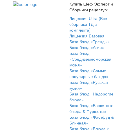
Купить Шеф Эксперт и
Сборники рецептур:
Лицензия Ultra (Все
сборники ТД в
комплекте)
Лицензия Базовая
База блюд «Тренды»
База блюд «Азия»
База блюд
«Средиземноморская
кухня»
База блюд «Самые
популярные блюда»
База блюд «Русская
кухня»
База блюд «Недорогие
блюда»
База блюд «Банкетные
блюда & Фуршеты»
База блюд «Фастфуд &
Блинная»
База блюд «Блюда к