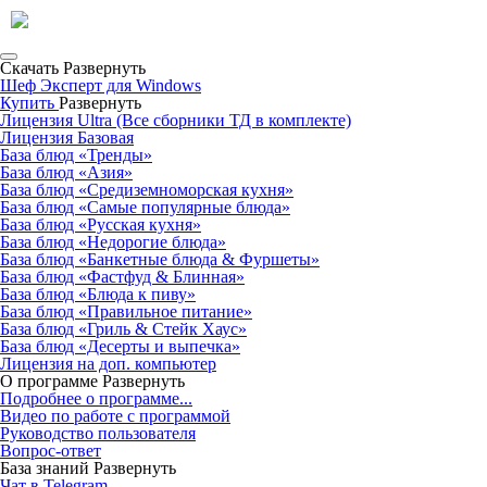
Скачать
Развернуть
Шеф Эксперт для Windows
Купить
Развернуть
Лицензия Ultra (Все сборники ТД в комплекте)
Лицензия Базовая
База блюд «Тренды»
База блюд «Азия»
База блюд «Средиземноморская кухня»
База блюд «Самые популярные блюда»
База блюд «Русская кухня»
База блюд «Недорогие блюда»
База блюд «Банкетные блюда & Фуршеты»
База блюд «Фастфуд & Блинная»
База блюд «Блюда к пиву»
База блюд «Правильное питание»
База блюд «Гриль & Стейк Хаус»
База блюд «Десерты и выпечка»
Лицензия на доп. компьютер
О программе
Развернуть
Подробнее о программе...
Видео по работе с программой
Руководство пользователя
Вопрос-ответ
База знаний
Развернуть
Чат в Telegram