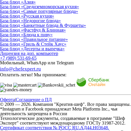
База блюд «Азия»
База блюд «Средиземноморская кухня»
База блюд «Самые популярные блюда»
База блюд «Русская кухня»
База блюд «Недорогие блюда»
База блюд «Банкетные блюда & Фуршеты»
База блюд «Фастфуд & Блинная»
База блюд «Блюда к пиву»
База блюд «Правильное питание»
База блюд «Гриль & Стейк Хаус»
База блюд «Десерты и выпечка»
Лицензия на доп. компьютер
+7 (989) 531-69-65
Мобильный, WhatsApp или Telegram
info@chefexpert.ru
Оплатить легко! Мы принимаем:
Оферта
|
Соглашение о ПД
© 2009 — 2026. Компания "Креатив-шеф". Все права защищены.
*Instagram и Facebook принадлежат Meta Platforms Inc., чья
деятельность запрещена в России
Технологические документы, создаваемые в программе "Шеф
Эксперт" соответствуют международному ГОСТу 31987-2012.
Сертификат соответствия № РОСС RU.АД44.Н03648.