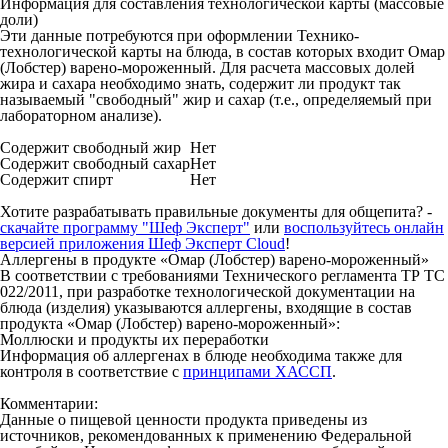
Информация для составления технологической карты (массовые
доли)
Эти данные потребуются при оформлении Технико-
технологической карты на блюда, в состав которых входит Омар
(Лобстер) варено-мороженный. Для расчета массовых долей
жира и сахара необходимо знать, содержит ли продукт так
называемый "свободный" жир и сахар (т.е., определяемый при
лабораторном анализе).
Содержит свободный жир
Нет
Содержит свободный сахар
Нет
Содержит спирт
Нет
Хотите разрабатывать правильные документы для общепита? -
скачайте программу "Шеф Эксперт"
или
воспользуйтесь онлайн
версией приложения Шеф Эксперт Cloud
!
Аллергены в продукте «Омар (Лобстер) варено-мороженный»
В соответствии с требованиями Технического регламента ТР ТС
022/2011, при разработке технологической документации на
блюда (изделия) указываются аллергены, входящие в состав
продукта «Омар (Лобстер) варено-мороженный»:
Моллюски и продукты их переработки
Информация об аллергенах в блюде необходима также для
контроля в соответствие с
принципами ХАССП
.
Комментарии:
Данные о пищевой ценности продукта приведены из
источников, рекомендованных к применению Федеральной