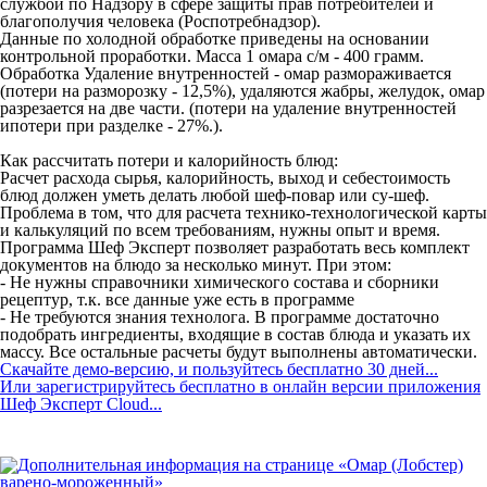
службой по Надзору в сфере защиты прав потребителей и
благополучия человека (Роспотребнадзор).
Данные по холодной обработке приведены на основании
контрольной проработки. Масса 1 омара с/м - 400 грамм.
Обработка Удаление внутренностей - омар размораживается
(потери на разморозку - 12,5%), удаляются жабры, желудок, омар
разрезается на две части. (потери на удаление внутренностей
ипотери при разделке - 27%.).
Как рассчитать потери и калорийность блюд:
Расчет расхода сырья, калорийность, выход и себестоимость
блюд должен уметь делать любой шеф-повар или су-шеф.
Проблема в том, что для расчета технико-технологической карты
и калькуляций по всем требованиям, нужны опыт и время.
Программа Шеф Эксперт позволяет разработать весь комплект
документов на блюдо за несколько минут. При этом:
- Не нужны справочники химического состава и сборники
рецептур, т.к. все данные уже есть в программе
- Не требуются знания технолога. В программе достаточно
подобрать ингредиенты, входящие в состав блюда и указать их
массу. Все остальные расчеты будут выполнены автоматически.
Скачайте демо-версию, и пользуйтесь бесплатно 30 дней...
Или зарегистрируйтесь бесплатно в онлайн версии приложения
Шеф Эксперт Cloud...