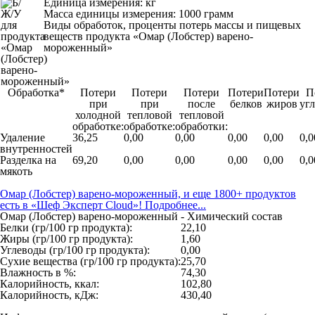
Единица измерения: кг
Масса единицы измерения: 1000 грамм
Виды обработок, проценты потерь массы и пищевых
веществ продукта «Омар (Лобстер) варено-
мороженный»
Обработка*
Потери
Потери
Потери
Потери
Потери
П
при
при
после
белков
жиров
уг
холодной
тепловой
тепловой
обработке:
обработке:
обработки:
Удаление
36,25
0,00
0,00
0,00
0,00
0,0
внутренностей
Разделка на
69,20
0,00
0,00
0,00
0,00
0,0
мякоть
Омар (Лобстер) варено-мороженный, и еще 1800+ продуктов
есть в «Шеф Эксперт Cloud»! Подробнее...
Омар (Лобстер) варено-мороженный - Химический состав
Белки (гр/100 гр продукта):
22,10
Жиры (гр/100 гр продукта):
1,60
Углеводы (гр/100 гр продукта):
0,00
Сухие вещества (гр/100 гр продукта):
25,70
Влажность в %:
74,30
Калорийность, ккал:
102,80
Калорийность, кДж:
430,40