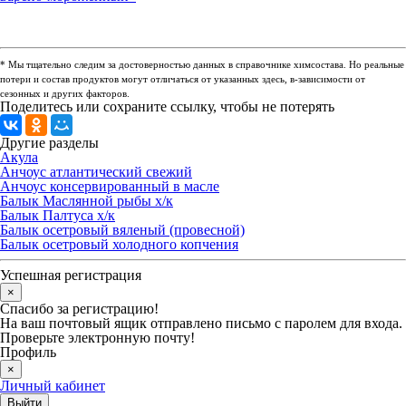
* Мы тщательно следим за достоверностью данных в справочнике химсостава. Но реальные
потери и состав продуктов могут отличаться от указанных здесь, в-зависимости от
сезонных и других факторов.
Поделитесь или сохраните ссылку, чтобы не потерять
Другие разделы
Акула
Анчоус атлантический свежий
Анчоус консервированный в масле
Балык Маслянной рыбы х/к
Балык Палтуса х/к
Балык осетровый вяленый (провесной)
Балык осетровый холодного копчения
Успешная регистрация
×
Спасибо за регистрацию!
На ваш почтовый ящик отправлено письмо с паролем для входа.
Проверьте электронную почту!
Профиль
×
Личный кабинет