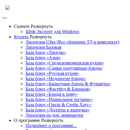
Скачать
Развернуть
Шеф Эксперт для Windows
Купить
Развернуть
Лицензия Ultra (Все сборники ТД в комплекте)
Лицензия Базовая
База блюд «Тренды»
База блюд «Азия»
База блюд «Средиземноморская кухня»
База блюд «Самые популярные блюда»
База блюд «Русская кухня»
База блюд «Недорогие блюда»
База блюд «Банкетные блюда & Фуршеты»
База блюд «Фастфуд & Блинная»
База блюд «Блюда к пиву»
База блюд «Правильное питание»
База блюд «Гриль & Стейк Хаус»
База блюд «Десерты и выпечка»
Лицензия на доп. компьютер
О программе
Развернуть
Подробнее о программе...