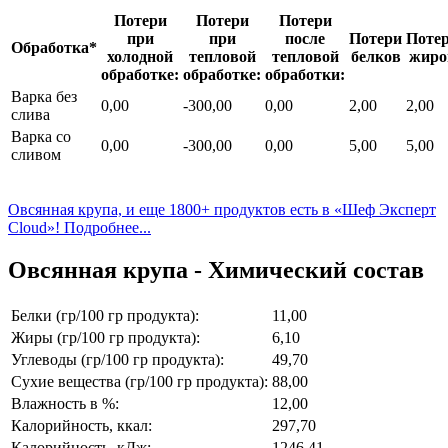
Потери
Потери
Потери
при
при
после
Потери
Поте
Обработка*
холодной
тепловой
тепловой
белков
жиро
обработке:
обработке:
обработки:
Варка без
0,00
-300,00
0,00
2,00
2,00
слива
Варка со
0,00
-300,00
0,00
5,00
5,00
сливом
Овсянная крупа, и еще 1800+ продуктов есть в «Шеф Эксперт
Cloud»! Подробнее...
Овсянная крупа - Химический состав
Белки (гр/100 гр продукта):
11,00
Жиры (гр/100 гр продукта):
6,10
Углеводы (гр/100 гр продукта):
49,70
Сухие вещества (гр/100 гр продукта):
88,00
Влажность в %:
12,00
Калорийность, ккал:
297,70
Калорийность, кДж:
1246,41