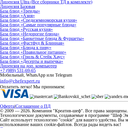
Лицензия Ultra (Все сборники ТД в комплекте)
Лицензия Базовая
База блюд «Тренды»
База блюд «Азия»
База блюд «Средиземноморская кухня»
База блюд «Самые популярные блюда»
База блюд «Русская кухня»
База блюд «Недорогие блюда»
База блюд «Банкетные блюда & Фуршеты»
База блюд «Фастфуд & Блинная»
База блюд «Блюда к пиву»
База блюд «Правильное питание»
База блюд «Гриль & Стейк Хаус»
База блюд «Десерты и выпечка»
Лицензия на доп. компьютер
+7 (989) 531-69-65
Мобильный, WhatsApp или Telegram
info@chefexpert.ru
Оплатить легко! Мы принимаем:
Оферта
|
Соглашение о ПД
© 2009 — 2026. Компания "Креатив-шеф". Все права защищены. *I
Технологические документы, создаваемые в программе "Шеф Э
Сайт использует технологию "cookie" для вашего удобства. Вы м
использование ваших cookie-файлов. Всегда рады видеть вас!