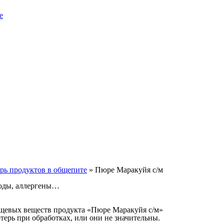
е
рь продуктов в общепите
»
Пюре Маракуйя с/м
воды, аллергены…
ищевых веществ продукта «Пюре Маракуйя с/м»
ерь при обработках, или они не значительны.