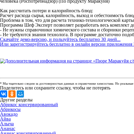
человека (Роспотребнадзор) (По продукту Маракуйя)
Как рассчитать потери и калорийность блюд:
Расчет расхода сырья, калорийность, выход и себестоимость бл
Проблема в том, что для расчета технико-технологической карт
Программа Шеф Эксперт позволяет разработать весь комплект до
- Не нужны справочники химического состава и сборники рецепту
- Не требуются знания технолога. В программе достаточно подоб
Скачайте демо-версию, и пользуйтесь бесплатно 30 дней...
Или зарегистрируйтесь бесплатно в онлайн версии приложения 
* Мы тщательно следим за достоверностью данных в справочнике химсостава. Но реальные п
Поделитесь или сохраните ссылку, чтобы не потерять
Другие разделы
Абрикос консервированный
Абрикосы
Авокадо
Айва
Алыча
Ананас
Ананас консервированный