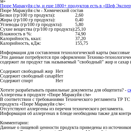
Пюре Маракуйя с/м, и еще 1800+ продуктов есть в «Шеф Эксперт
Пюре Маракуйя с/м - Химический состав
Белки (гр/100 гр продукта):
2,60
Жиры (гр/100 гр продукта):
0,40
Углеводы (гр/100 гр продукта):
5,80
Сухие вещества (гр/100 гр продукта):
25,10
Влажность в %:
74,90
Калорийность, ккал:
37,20
Калорийность, кДж:
155,75
Информация для составления технологической карты (массовые
Эти данные потребуются при оформлении Технико-технологическо
содержит ли продукт так называемый "свободный" жир и сахар (
Содержит свободный жир
Нет
Содержит свободный сахар
Нет
Содержит спирт
Нет
Хотите разрабатывать правильные документы для общепита? -
с
Аллергены в продукте «Пюре Маракуйя с/м»
В соответствии с требованиями Технического регламента ТР ТС 
продукта «Пюре Маракуйя с/м»:
Отсутствуют аллергены из перечня технического регламента.
Информация об аллергенах в блюде необходима также для контро
Комментарии:
Данные о пищевой ценности продукта приведены из источников