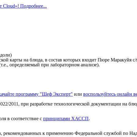
 Cloud»! Подробнее...
 доли)
й карты на блюда, в состав которых входит Пюре Маракуйя с/м.
т.е., определяемый при лабораторном анализе).
качайте программу "Шеф Эксперт"
или
воспользуйтесь онлайн 
022/2011, при разработке технологической документации на блюд
ля в соответствие с
принципами ХАССП
.
, рекомендованных к применению Федеральной службой по Надз