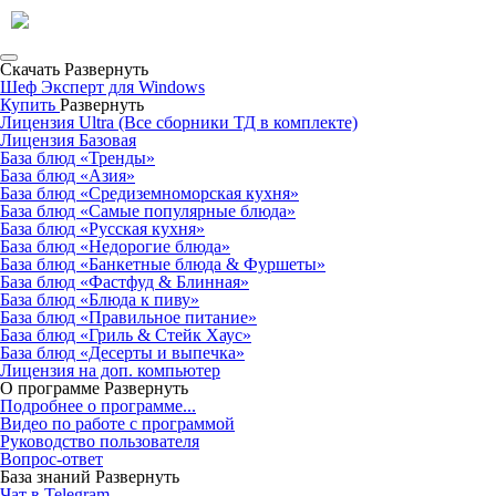
Скачать
Развернуть
Шеф Эксперт для Windows
Купить
Развернуть
Лицензия Ultra (Все сборники ТД в комплекте)
Лицензия Базовая
База блюд «Тренды»
База блюд «Азия»
База блюд «Средиземноморская кухня»
База блюд «Самые популярные блюда»
База блюд «Русская кухня»
База блюд «Недорогие блюда»
База блюд «Банкетные блюда & Фуршеты»
База блюд «Фастфуд & Блинная»
База блюд «Блюда к пиву»
База блюд «Правильное питание»
База блюд «Гриль & Стейк Хаус»
База блюд «Десерты и выпечка»
Лицензия на доп. компьютер
О программе
Развернуть
Подробнее о программе...
Видео по работе с программой
Руководство пользователя
Вопрос-ответ
База знаний
Развернуть
Чат в Telegram