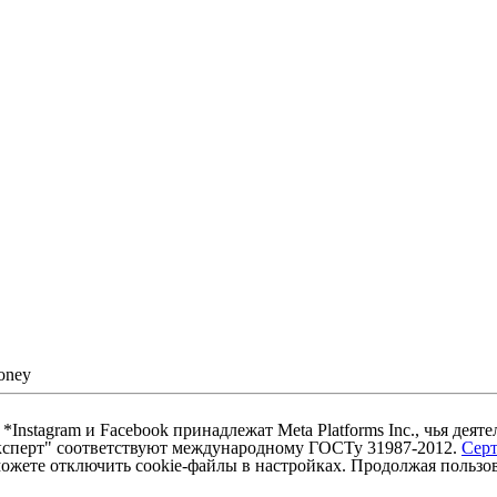
nstagram и Facebook принадлежат Meta Platforms Inc., чья деят
ксперт" соответствуют международному ГОСТу 31987-2012.
Сер
ожете отключить cookie-файлы в настройках. Продолжая пользова