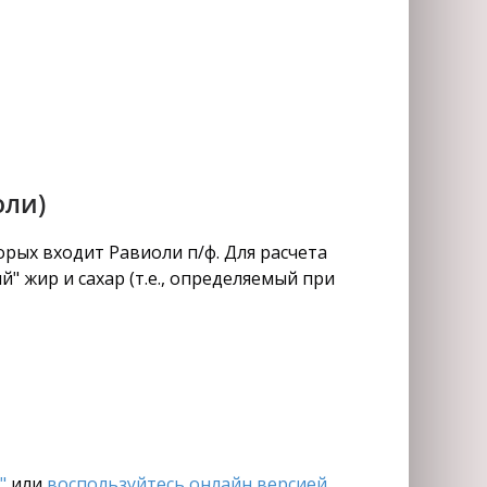
оли)
рых входит Равиоли п/ф. Для расчета
" жир и сахар (т.е., определяемый при
"
или
воспользуйтесь онлайн версией