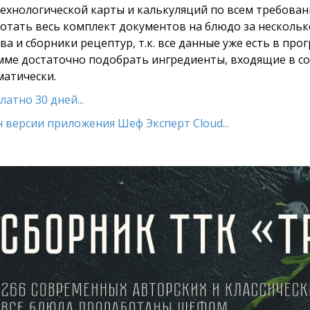
технологической карты и калькуляций по всем требован
тать весь комплект документов на блюдо за несколько
а и сборники рецептур, т.к. все данные уже есть в про
амме достаточно подобрать ингредиенты, входящие в сос
матически.
атно 30 дней...
 версии приложения Шеф Эксперт Cloud...