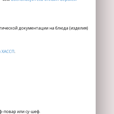
огической документации на блюда (изделия)
 ХАССП
.
ф-повар или су-шеф.