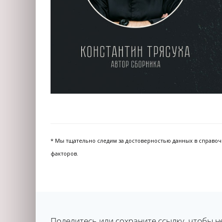
* Мы тщательно следим за достоверностью данных в справочни
факторов.
Поделитесь или сохраните ссылку, чтобы н