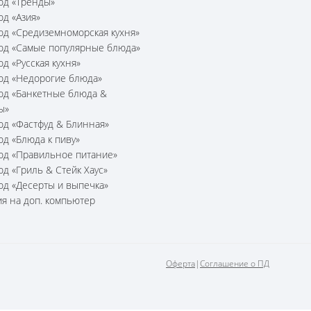
юд «Тренды»
юд «Азия»
юд «Средиземноморская кухня»
юд «Самые популярные блюда»
юд «Русская кухня»
юд «Недорогие блюда»
юд «Банкетные блюда &
ы»
юд «Фастфуд & Блинная»
юд «Блюда к пиву»
юд «Правильное питание»
юд «Гриль & Стейк Хаус»
юд «Десерты и выпечка»
я на доп. компьютер
Оферта
|
Соглашение о ПД