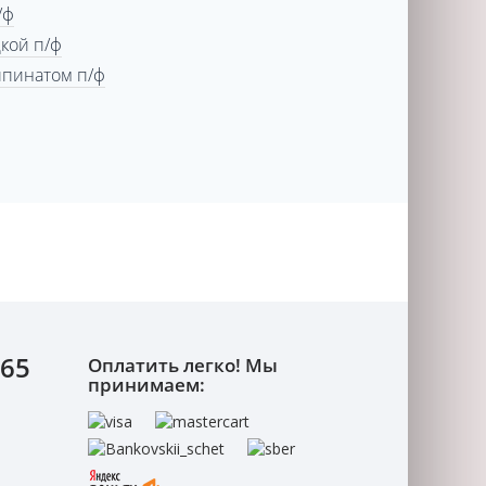
/ф
дкой п/ф
шпинатом п/ф
-65
Оплатить легко! Мы
принимаем: