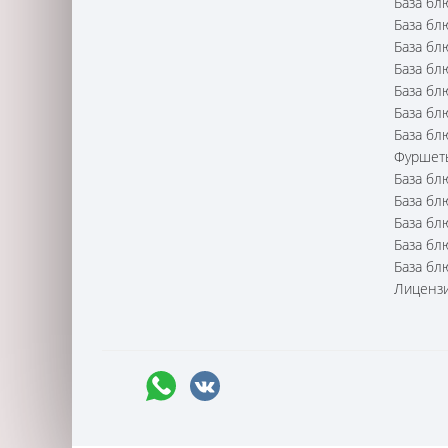
База бл
База бл
База бл
База бл
База бл
База бл
База бл
Фуршет
База бл
База бл
База бл
База бл
База бл
Лицензи