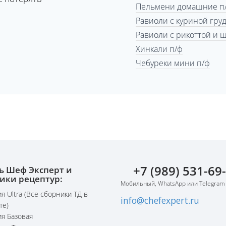
Пельмени домашние п
Равиоли с куриной гру
Равиоли с рикоттой и 
Хинкали п/ф
Чебуреки мини п/ф
+7 (989) 531-69
ь Шеф Эксперт и
ики рецептур:
Мобильный, WhatsApp или Telegram
я Ultra (Все сборники ТД в
info@chefexpert.ru
те)
я Базовая