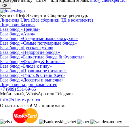
проверьте папку "Спам", или напишите нам:
info@chefexpert.ru.
Купить Шеф Эксперт и Сборники рецептур:
Лицензия Ultra (Все сборники ТД в комплекте)
Лицензия Базовая
База блюд «Тренды»
База блюд «Азия»
База блюд «Средиземноморская кухня»
База блюд «Самые популярные блюда»
База блюд «Русская кухня»
База блюд «Недорогие блюда»
База блюд «Банкетные блюда & Фуршеты»
База блюд «Фастфуд & Блинная»
База блюд «Блюда к пиву»
База блюд «Правильное питание»
База блюд «Гриль & Стейк Хаус»
База блюд «Десерты и выпечка»
Лицензия на доп. компьютер
+7 (989) 531-69-65
Мобильный, WhatsApp или Telegram
info@chefexpert.ru
Оплатить легко! Мы принимаем: