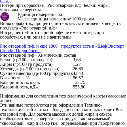
назад
Потери при обработке - Рис отварной п/ф. Белки, жиры,
углеводы, аллергены…
Единица измерения: кг
Масса единицы измерения: 1000 грамм
Виды обработок, проценты потерь массы и пищевых веществ
продукта «Рис отварной п/ф»
Ингредиент «Рис отварной п/ф» не имеет потерь при
обработках, или они не значительны.
Рис отварной п/ф, и еще 1800+ продуктов есть в «Шеф Эксперт
Cloud»! Подробнее...
Рис отварной п/ф - Химический состав
Белки (гр/100 гр продукта):
3,68
Жиры (гр/100 гр продукта):
1,27
Углеводы (гр/100 гр продукта):
26,65
Сухие вещества (гр/100 гр продукта):
43,43
Влажность в %:
56,57
Калорийность, ккал:
132,75
Калорийность, кДж:
555,80
Информация для составления технологической карты (массовые
доли)
Эти данные потребуются при оформлении Технико-
технологической карты на блюда, в состав которых входит Рис
отварной п/ф. Для расчета массовых долей жира и сахара
необходимо знать, содержит ли продукт так называемый
"свободный" жир и сахар (т.е., определяемый при лабораторном