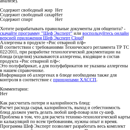
анализе).
Содержит свободный жир
Нет
Содержит свободный сахар
Нет
Содержит спирт
Нет
Хотите разрабатывать правильные документы для общепита? -
скачайте программу "Шеф Эксперт"
или
воспользуйтесь онлайн
версией приложения Шеф Эксперт Cloud
!
Аллергены в продукте «Рис отварной п/ф»
В соответствии с требованиями Технического регламента ТР ТС
022/2011, при разработке технологической документации на
блюда (изделия) указываются аллергены, входящие в состав
продукта «Рис отварной п/ф»:
Это полуфабрикат, а для полуфабрикатов не указаны аллергены
в нашем справочнике.
Информация об аллергенах в блюде необходима также для
контроля в соответствие с
принципами ХАССП
.
Комментарии:
Нет
Как рассчитать потери и калорийность блюд:
Расчет расхода сырья, калорийность, выход и себестоимость
блюд должен уметь делать любой шеф-повар или су-шеф.
Проблема в том, что для расчета технико-технологической карты
и калькуляций по всем требованиям, нужны опыт и время.
Программа Шеф Эксперт позволяет разработать весь комплект