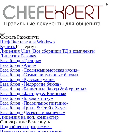
Скачать
Развернуть
Шеф Эксперт для Windows
Купить
Развернуть
Лицензия Ultra (Все сборники ТД в комплекте)
Лицензия Базовая
База блюд «Тренды»
База блюд «Азия»
База блюд «Средиземноморская кухня»
База блюд «Самые популярные блюда»
База блюд «Русская кухня»
База блюд «Недорогие блюда»
База блюд «Банкетные блюда & Фуршеты»
База блюд «Фастфуд & Блинная»
База блюд «Блюда к пиву»
База блюд «Правильное питание»
База блюд «Гриль & Стейк Хаус»
База блюд «Десерты и выпечка»
Лицензия на доп. компьютер
О программе
Развернуть
Подробнее о программе...
Видео по работе с программой