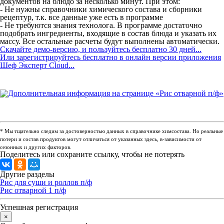
документов на блюдо за несколько минут. При этом:
- Не нужны справочники химического состава и сборники
рецептур, т.к. все данные уже есть в программе
- Не требуются знания технолога. В программе достаточно
подобрать ингредиенты, входящие в состав блюда и указать их
массу. Все остальные расчеты будут выполнены автоматически.
Скачайте демо-версию, и пользуйтесь бесплатно 30 дней...
Или зарегистрируйтесь бесплатно в онлайн версии приложения
Шеф Эксперт Cloud...
* Мы тщательно следим за достоверностью данных в справочнике химсостава. Но реальные
потери и состав продуктов могут отличаться от указанных здесь, в-зависимости от
сезонных и других факторов.
Поделитесь или сохраните ссылку, чтобы не потерять
Другие разделы
Рис для суши и роллов п/ф
Рис отварной 1 п/ф
Успешная регистрация
×