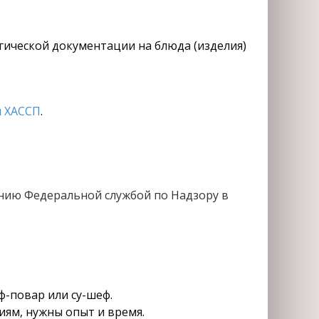
огической документации на блюда (изделия)
 ХАССП
.
нию Федеральной службой по Надзору в
ф-повар или су-шеф.
иям, нужны опыт и время.