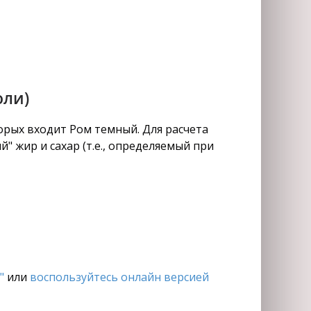
оли)
орых входит Ром темный. Для расчета
" жир и сахар (т.е., определяемый при
"
или
воспользуйтесь онлайн версией