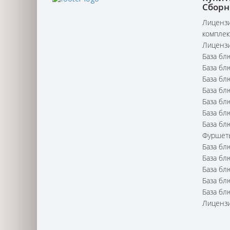
Сборн
Лицензи
комплек
Лицензи
База бл
База бл
База бл
База бл
База бл
База бл
База бл
Фуршет
База бл
База бл
База бл
База бл
База бл
Лицензи