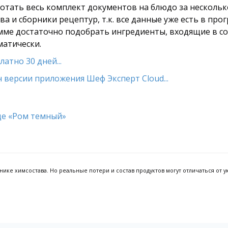
тать весь комплект документов на блюдо за несколько
а и сборники рецептур, т.к. все данные уже есть в про
амме достаточно подобрать ингредиенты, входящие в сос
матически.
атно 30 дней...
 версии приложения Шеф Эксперт Cloud...
ке химсостава. Но реальные потери и состав продуктов могут отличаться от ук