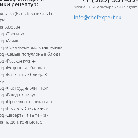
ики рецептур:
Мобильный, WhatsApp или Telegram
я Ultra (Все сборники ТД в
info@chefexpert.ru
те)
я Базовая
юд «Тренды»
юд «Азия»
юд «Средиземноморская кухня»
юд «Самые популярные блюда»
юд «Русская кухня»
юд «Недорогие блюда»
юд «Банкетные блюда &
ы»
юд «Фастфуд & Блинная»
юд «Блюда к пиву»
юд «Правильное питание»
юд «Гриль & Стейк Хаус»
юд «Десерты и выпечка»
я на доп. компьютер