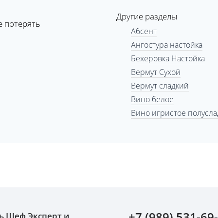
Другие разделы
е потерять
Абсент
Ангостура настойка
Бехеровка Настойка
Вермут Сухой
Вермут сладкий
Вино белое
Вино игристое полусла
+7 (989) 531-69
ь Шеф Эксперт и