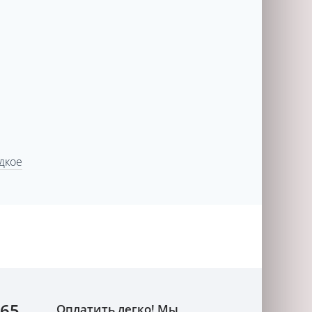
дкое
-65
Оплатить легко! Мы