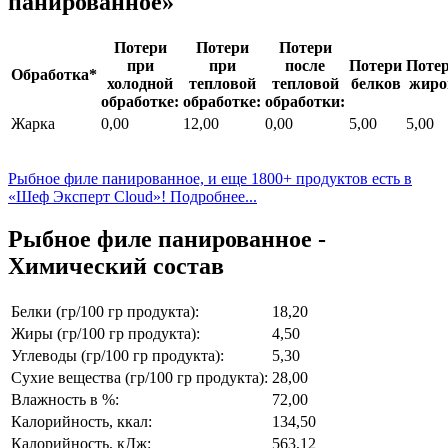
панированное»
Потери
Потери
Потери
при
при
после
Потери
Поте
Обработка*
холодной
тепловой
тепловой
белков
жиро
обработке:
обработке:
обработки:
Жарка
0,00
12,00
0,00
5,00
5,00
Рыбное филе панированное, и еще 1800+ продуктов есть в
«Шеф Эксперт Cloud»! Подробнее...
Рыбное филе панированное -
Химический состав
Белки (гр/100 гр продукта):
18,20
Жиры (гр/100 гр продукта):
4,50
Углеводы (гр/100 гр продукта):
5,30
Сухие вещества (гр/100 гр продукта):
28,00
Влажность в %:
72,00
Калорийность, ккал:
134,50
Калорийность, кДж:
563,12