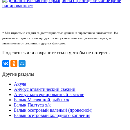
* Мы тщательно следим за достоверностью данных в справочнике химсостава. Но
реальные потери и состав продуктов могут отличаться от указанных здесь, в-
зависимости от сезонных и других факторов.
Поделитесь или сохраните ссылку, чтобы не потерять
Другие разделы
Акула
Анчоус атлантический свежий
Анчоус консервированный в масле
Балык Маслянной рыбы х/к
Балык Палтуса х/к
Балык осетровый вяленый (провесной)
Балык осетровый холодного копчения