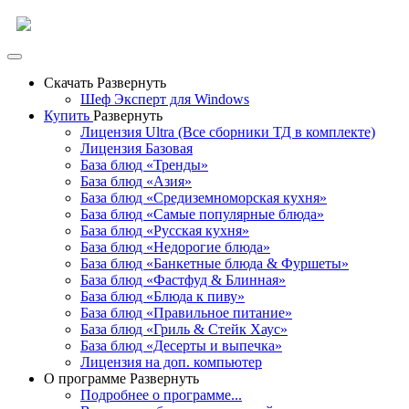
Скачать
Развернуть
Шеф Эксперт для Windows
Купить
Развернуть
Лицензия Ultra (Все сборники ТД в комплекте)
Лицензия Базовая
База блюд «Тренды»
База блюд «Азия»
База блюд «Средиземноморская кухня»
База блюд «Самые популярные блюда»
База блюд «Русская кухня»
База блюд «Недорогие блюда»
База блюд «Банкетные блюда & Фуршеты»
База блюд «Фастфуд & Блинная»
База блюд «Блюда к пиву»
База блюд «Правильное питание»
База блюд «Гриль & Стейк Хаус»
База блюд «Десерты и выпечка»
Лицензия на доп. компьютер
О программе
Развернуть
Подробнее о программе...