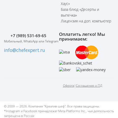
Хаус»
База блюд «Десерты и
выпечка»
Лицензия на доп. компьютер
Оплатить легко! Мы
+7 (989) 531-69-65
принимаем:
Мобильный, WhatsApp или Telegram
info@chefexpert.ru
Оферта
|
Соглашение о ПД
© 2009 — 2026. Компания "Креатив-шеф". Все права защищены.
*Instagram и Facebook принадлежат Meta Platforms Inc., чья деятельность
запрещена в России