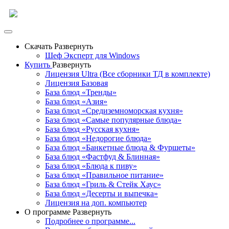
Скачать
Развернуть
Шеф Эксперт для Windows
Купить
Развернуть
Лицензия Ultra (Все сборники ТД в комплекте)
Лицензия Базовая
База блюд «Тренды»
База блюд «Азия»
База блюд «Средиземноморская кухня»
База блюд «Самые популярные блюда»
База блюд «Русская кухня»
База блюд «Недорогие блюда»
База блюд «Банкетные блюда & Фуршеты»
База блюд «Фастфуд & Блинная»
База блюд «Блюда к пиву»
База блюд «Правильное питание»
База блюд «Гриль & Стейк Хаус»
База блюд «Десерты и выпечка»
Лицензия на доп. компьютер
О программе
Развернуть
Подробнее о программе...