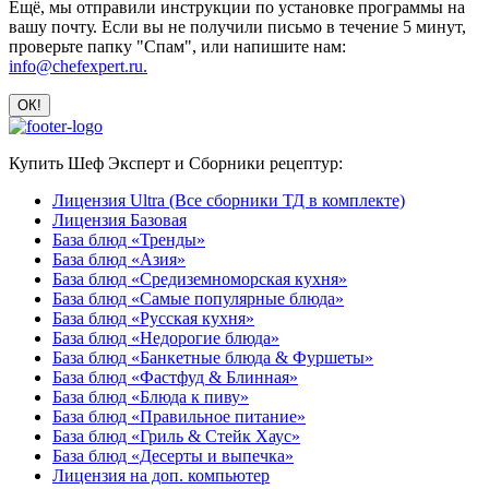
Ещё, мы отправили инструкции по установке программы на
вашу почту. Если вы не получили письмо в течение 5 минут,
проверьте папку "Спам", или напишите нам:
info@chefexpert.ru.
Купить Шеф Эксперт и Сборники рецептур:
Лицензия Ultra (Все сборники ТД в комплекте)
Лицензия Базовая
База блюд «Тренды»
База блюд «Азия»
База блюд «Средиземноморская кухня»
База блюд «Самые популярные блюда»
База блюд «Русская кухня»
База блюд «Недорогие блюда»
База блюд «Банкетные блюда & Фуршеты»
База блюд «Фастфуд & Блинная»
База блюд «Блюда к пиву»
База блюд «Правильное питание»
База блюд «Гриль & Стейк Хаус»
База блюд «Десерты и выпечка»
Лицензия на доп. компьютер