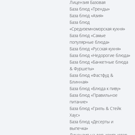
Лицензия Базовая
База блюд «Тренды»
База блюд «Азия»
База блюд
«Средиземноморская кухня»
База блюд «Самые
популярные блюда»
База блюд «Русская кухня»
База блюд «Недорогие блюда»
База блюд «Банкетные блюда
& Фуршеты»
База блюд «Фастфуд &
Блинная»
База блюд «Блюда к пиву»
База блюд «Правильное
питание»
База блюд «Гриль & Стейк
Хаус»
База блюд «Десерты и
выпечка»
Лицензия на доп. компьютер