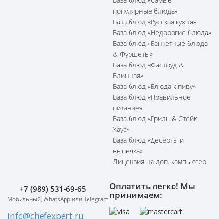
База блюд «Самые
популярные блюда»
База блюд «Русская кухня»
База блюд «Недорогие блюда»
База блюд «Банкетные блюда
& Фуршеты»
База блюд «Фастфуд &
Блинная»
База блюд «Блюда к пиву»
База блюд «Правильное
питание»
База блюд «Гриль & Стейк
Хаус»
База блюд «Десерты и
выпечка»
Лицензия на доп. компьютер
Оплатить легко! Мы
+7 (989) 531-69-65
принимаем:
Мобильный, WhatsApp или Telegram
info@chefexpert.ru