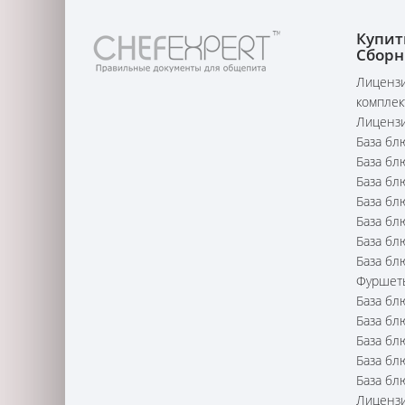
Купит
Сборн
Лицензи
комплек
Лицензи
База бл
База бл
База бл
База бл
База бл
База бл
База бл
Фуршет
База бл
База бл
База бл
База бл
База бл
Лицензи