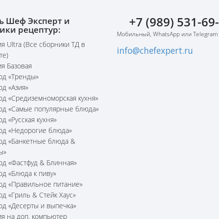
+7 (989) 531-69
ь Шеф Эксперт и
ики рецептур:
Мобильный, WhatsApp или Telegram
я Ultra (Все сборники ТД в
info@chefexpert.ru
те)
я Базовая
юд «Тренды»
юд «Азия»
юд «Средиземноморская кухня»
юд «Самые популярные блюда»
юд «Русская кухня»
юд «Недорогие блюда»
юд «Банкетные блюда &
ы»
юд «Фастфуд & Блинная»
юд «Блюда к пиву»
юд «Правильное питание»
юд «Гриль & Стейк Хаус»
юд «Десерты и выпечка»
я на доп. компьютер