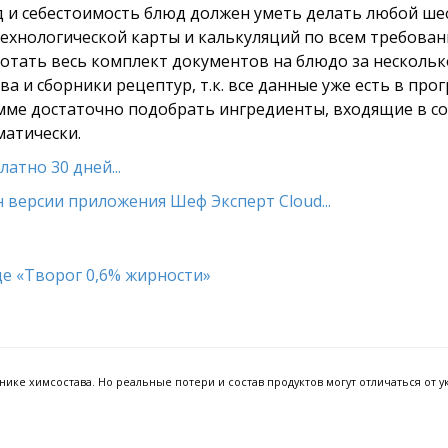
од и себестоимость блюд должен уметь делать любой ше
технологической карты и калькуляций по всем требован
тать весь комплект документов на блюдо за несколько
а и сборники рецептур, т.к. все данные уже есть в про
амме достаточно подобрать ингредиенты, входящие в сос
матически.
атно 30 дней...
 версии приложения Шеф Эксперт Cloud...
ке химсостава. Но реальные потери и состав продуктов могут отличаться от ук