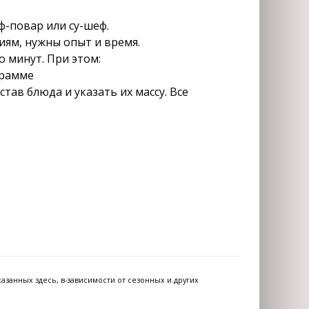
ф-повар или су-шеф.
иям, нужны опыт и время.
 минут. При этом:
грамме
тав блюда и указать их массу. Все
азанных здесь, в-зависимости от сезонных и других