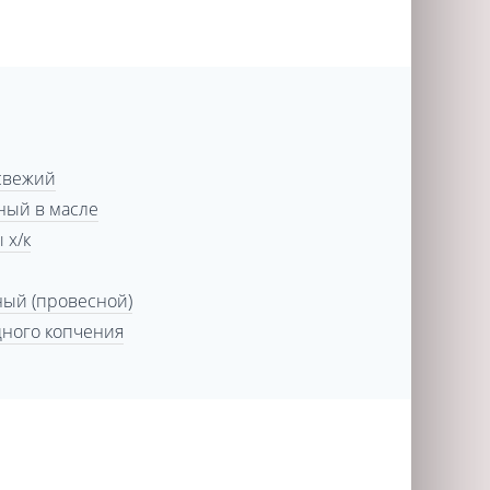
свежий
ный в масле
 х/к
ный (провесной)
дного копчения