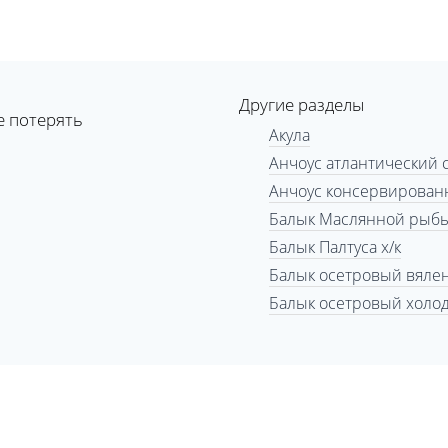
Другие разделы
е потерять
Акула
Анчоус атлантический 
Анчоус консервирован
Балык Маслянной рыбы
Балык Палтуса х/к
Балык осетровый вяле
Балык осетровый холо