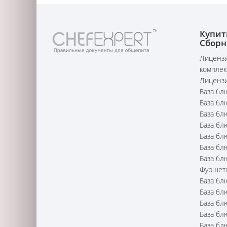
Купит
Сборн
Лицензи
комплек
Лицензи
База бл
База бл
База бл
База бл
База бл
База бл
База бл
Фуршет
База бл
База бл
База бл
База бл
База бл