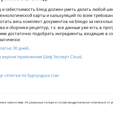
од и себестоимость блюд должен уметь делать любой ше
технологической карты и калькуляций по всем требован
тать весь комплект документов на блюдо за несколько
а и сборники рецептур, т.к. все данные уже есть в про
амме достаточно подобрать ингредиенты, входящие в сос
матически.
атно 30 дней...
 версии приложения Шеф Эксперт Cloud...
ке химсостава. Но реальные потери и состав продуктов могут отличаться от ук