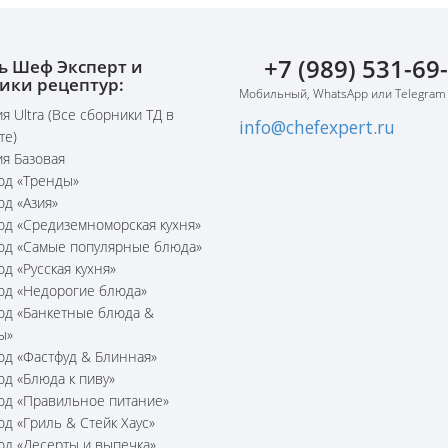
+7 (989) 531-69
ь Шеф Эксперт и
ики рецептур:
Мобильный, WhatsApp или Telegram
я Ultra (Все сборники ТД в
info@chefexpert.ru
те)
я Базовая
юд «Тренды»
юд «Азия»
юд «Средиземноморская кухня»
юд «Самые популярные блюда»
юд «Русская кухня»
юд «Недорогие блюда»
юд «Банкетные блюда &
ы»
юд «Фастфуд & Блинная»
юд «Блюда к пиву»
юд «Правильное питание»
юд «Гриль & Стейк Хаус»
юд «Десерты и выпечка»