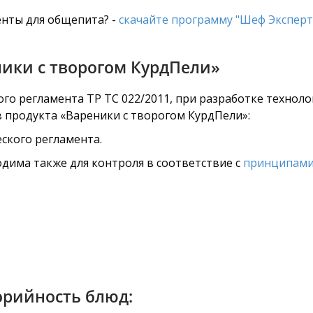
нты для общепита? -
скачайте программу "Шеф Эксперт
ники с творогом КурдПели»
го регламента ТР ТС 022/2011, при разработке технол
в продукта «Вареники с творогом КурдПели»:
ского регламента.
дима также для контроля в соответствие с
принципами
орийность блюд: