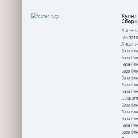
Купит
Сборн
Лицензи
комплек
Лицензи
База бл
База бл
База бл
База бл
База бл
База бл
База бл
Фуршет
База бл
База бл
База бл
База бл
База бл