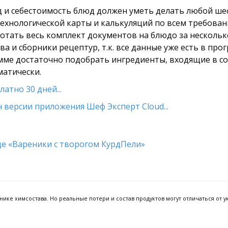
од и себестоимость блюд должен уметь делать любой ше
технологической карты и калькуляций по всем требован
тать весь комплект документов на блюдо за несколько
а и сборники рецептур, т.к. все данные уже есть в про
амме достаточно подобрать ингредиенты, входящие в сос
матически.
атно 30 дней...
 версии приложения Шеф Эксперт Cloud...
ке химсостава. Но реальные потери и состав продуктов могут отличаться от ук