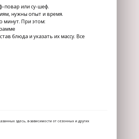
ф-повар или су-шеф.
иям, нужны опыт и время.
 минут. При этом:
грамме
тав блюда и указать их массу. Все
азанных здесь, в-зависимости от сезонных и других