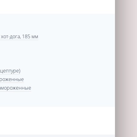
 хот-дога, 185 мм
ецептуре)
ороженные
замороженные