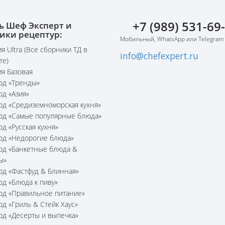
+7 (989) 531-69
ь Шеф Эксперт и
ики рецептур:
Мобильный, WhatsApp или Telegram
я Ultra (Все сборники ТД в
info@chefexpert.ru
те)
я Базовая
юд «Тренды»
юд «Азия»
юд «Средиземноморская кухня»
юд «Самые популярные блюда»
юд «Русская кухня»
юд «Недорогие блюда»
юд «Банкетные блюда &
ы»
юд «Фастфуд & Блинная»
юд «Блюда к пиву»
юд «Правильное питание»
юд «Гриль & Стейк Хаус»
юд «Десерты и выпечка»