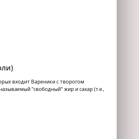
оли)
орых входит Вареники с творогом
азываемый "свободный" жир и сахар (т.е.,