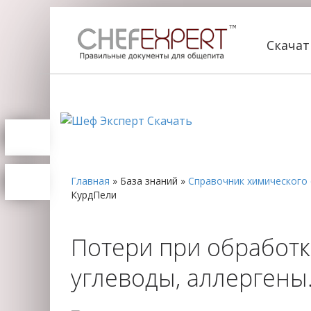
Скача
Главная
»
База знаний
»
Справочник химического 
КурдПели
Потери при обработке
углеводы, аллерген