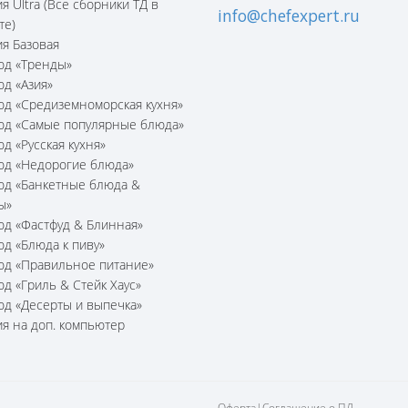
я Ultra (Все сборники ТД в
info@chefexpert.ru
те)
я Базовая
юд «Тренды»
юд «Азия»
юд «Средиземноморская кухня»
юд «Самые популярные блюда»
юд «Русская кухня»
юд «Недорогие блюда»
юд «Банкетные блюда &
ы»
юд «Фастфуд & Блинная»
юд «Блюда к пиву»
юд «Правильное питание»
юд «Гриль & Стейк Хаус»
юд «Десерты и выпечка»
я на доп. компьютер
Оферта
|
Соглашение о ПД