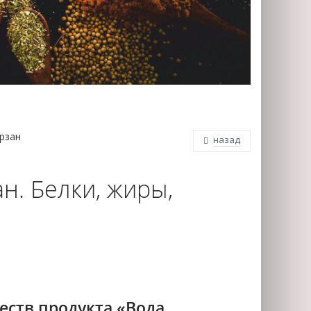
рзан
назад
н. Белки, жиры,
еств продукта «Вода