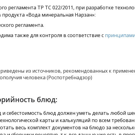
го регламента ТР ТС 022/2011, при разработке технол
в продукта «Вода минеральная Нарзан»:
ского регламента.
дима также для контроля в соответствие с
принципами
риведены из источников, рекомендованных к примене
ополучия человека (Роспотребнадзор)
орийность блюд:
од и себестоимость блюд должен уметь делать любой ше
технологической карты и калькуляций по всем требован
тать весь комплект документов на блюдо за несколько
а и сборники рецептур, т.к. все данные уже есть в про