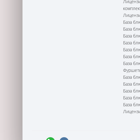
Лицензи
комплек
Лицензи
База бл
База бл
База бл
База бл
База бл
База бл
База бл
Фуршет
База бл
База бл
База бл
База бл
База бл
Лицензи