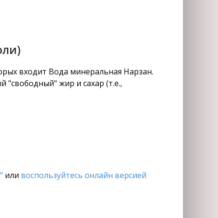
оли)
орых входит Вода минеральная Нарзан.
"свободный" жир и сахар (т.е.,
"
или
воспользуйтесь онлайн версией