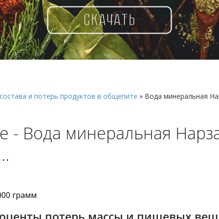
состава и потерь продуктов в общепите
»
Вода минеральная На
е - Вода минеральная Нарза
ы…
000 грамм
роценты потерь массы и пищевых вещ