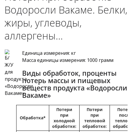
Водоросли Вакаме. Белки,
жиры, углеводы,
аллергены…
Единица измерения: кг
Масса единицы измерения: 1000 грамм
Виды обработок, проценты
потерь массы и пищевых
веществ продукта «Водоросли
Вакаме»
Потери
Потери
Потер
при
при
после
Обработка*
холодной
тепловой
теплов
обработке:
обработке:
обработ