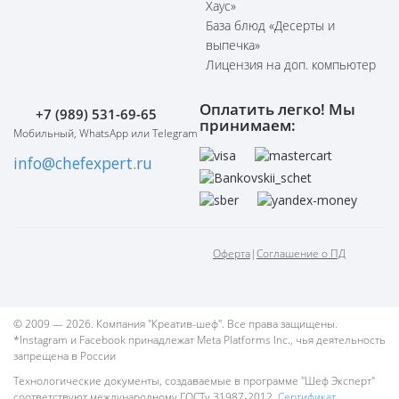
Хаус»
База блюд «Десерты и
выпечка»
Лицензия на доп. компьютер
Оплатить легко! Мы
+7 (989) 531-69-65
принимаем:
Мобильный, WhatsApp или Telegram
info@chefexpert.ru
Оферта
|
Соглашение о ПД
© 2009 — 2026. Компания "Креатив-шеф". Все права защищены.
*Instagram и Facebook принадлежат Meta Platforms Inc., чья деятельность
запрещена в России
Технологические документы, создаваемые в программе "Шеф Эксперт"
соответствуют международному ГОСТу 31987-2012.
Сертификат