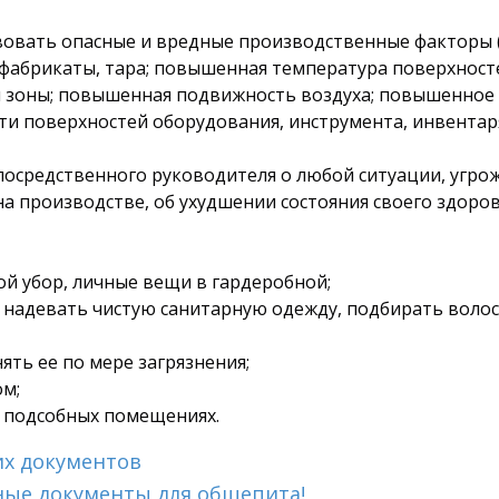
ствовать опасные и вредные производственные факторы
фабрикаты, тара; повышенная температура поверхносте
 зоны; повышенная подвижность воздуха; повышенное 
ти поверхностей оборудования, инструмента, инвентар
епосредственного руководителя о любой ситуации, угр
а производстве, об ухудшении состояния своего здоров
ой убор, личные вещи в гардеробной;
 надевать чистую санитарную одежду, подбирать волос
ять ее по мере загрязнения;
ом;
 подсобных помещениях.
их документов
ные документы для общепита!