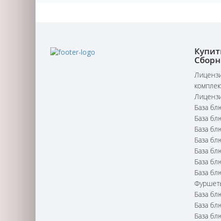
Купит
Сборн
Лицензи
комплек
Лицензи
База бл
База бл
База бл
База бл
База бл
База бл
База бл
Фуршет
База бл
База бл
База бл