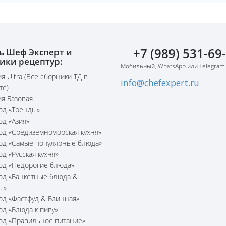
+7 (989) 531-69
ь Шеф Эксперт и
ики рецептур:
Мобильный, WhatsApp или Telegram
я Ultra (Все сборники ТД в
info@chefexpert.ru
те)
я Базовая
юд «Тренды»
юд «Азия»
юд «Средиземноморская кухня»
юд «Самые популярные блюда»
юд «Русская кухня»
юд «Недорогие блюда»
юд «Банкетные блюда &
ы»
юд «Фастфуд & Блинная»
юд «Блюда к пиву»
юд «Правильное питание»