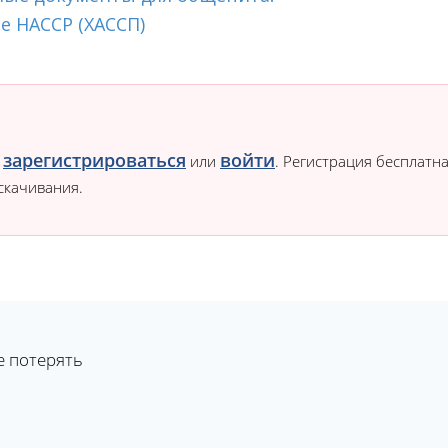
е HACCP (ХАССП)
зарегистрироваться
войти
о
или
. Регистрация бесплатна
скачивания.
е потерять