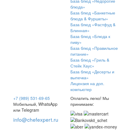
База блюд «Недорогие
блюда»
База блюд «Банкетные
блюда & Фуршеты»
База блюд «Фастфуд &
Блинная»
База блюд «Блюда к
пиву»
База блюд «Правильное
питание»
База блюд «Гриль &
Стейк Хаус»
База блюд «Десерты и
выпечка»
Лицензия на доп.
компьютер
+7 (989) 531-69-65
Оплатить легко! Мы
Мобильный, WhatsApp
принимаем:
или Telegram
info@chefexpert.ru