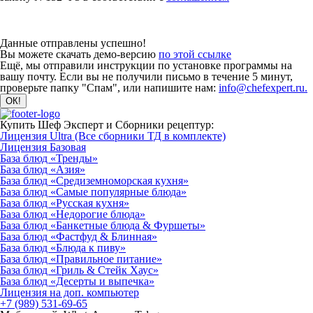
Данные отправлены успешно!
Вы можете скачать демо-версию
по этой ссылке
Ещё, мы отправили инструкции по установке программы на
вашу почту. Если вы не получили письмо в течение 5 минут,
проверьте папку "Спам", или напишите нам:
info@chefexpert.ru.
Купить Шеф Эксперт и Сборники рецептур:
Лицензия Ultra (Все сборники ТД в комплекте)
Лицензия Базовая
База блюд «Тренды»
База блюд «Азия»
База блюд «Средиземноморская кухня»
База блюд «Самые популярные блюда»
База блюд «Русская кухня»
База блюд «Недорогие блюда»
База блюд «Банкетные блюда & Фуршеты»
База блюд «Фастфуд & Блинная»
База блюд «Блюда к пиву»
База блюд «Правильное питание»
База блюд «Гриль & Стейк Хаус»
База блюд «Десерты и выпечка»
Лицензия на доп. компьютер
+7 (989) 531-69-65