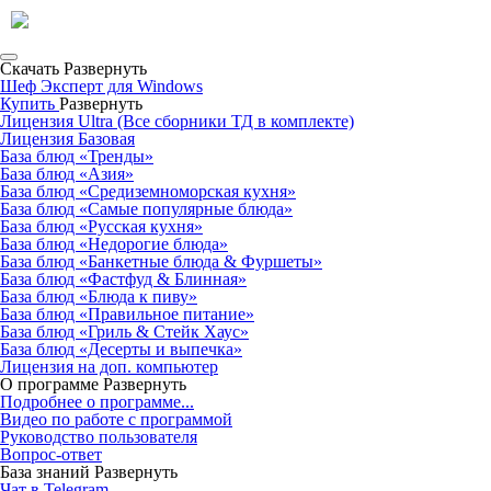
Скачать
Развернуть
Шеф Эксперт для Windows
Купить
Развернуть
Лицензия Ultra (Все сборники ТД в комплекте)
Лицензия Базовая
База блюд «Тренды»
База блюд «Азия»
База блюд «Средиземноморская кухня»
База блюд «Самые популярные блюда»
База блюд «Русская кухня»
База блюд «Недорогие блюда»
База блюд «Банкетные блюда & Фуршеты»
База блюд «Фастфуд & Блинная»
База блюд «Блюда к пиву»
База блюд «Правильное питание»
База блюд «Гриль & Стейк Хаус»
База блюд «Десерты и выпечка»
Лицензия на доп. компьютер
О программе
Развернуть
Подробнее о программе...
Видео по работе с программой
Руководство пользователя
Вопрос-ответ
База знаний
Развернуть
Чат в Telegram