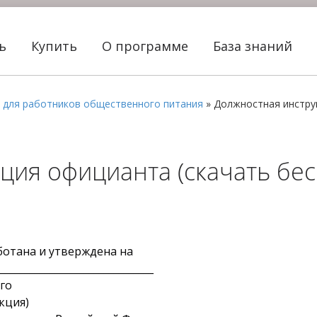
ть
Купить
О программе
База знаний
 для работников общественного питания
»
Должностная инстру
ция официанта (скачать бес
ботана и утверждена на
_____________________________
го
кция)