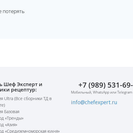
е потерять
+7 (989) 531-69
ь Шеф Эксперт и
ики рецептур:
Мобильный, WhatsApp или Telegram
я Ultra (Все сборники ТД в
info@chefexpert.ru
те)
я Базовая
юд «Тренды»
юд «Азия»
юд «Средиземноморская кухня»