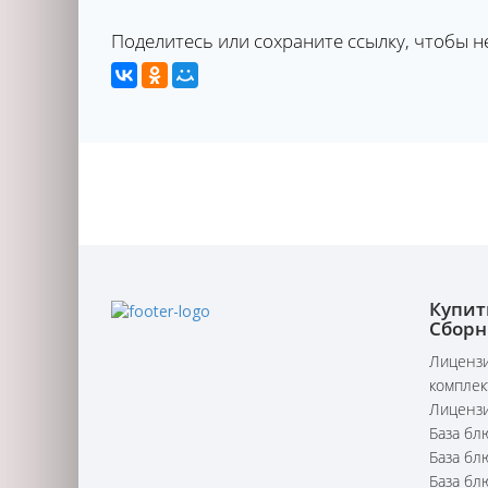
Поделитесь или сохраните ссылку, чтобы н
Купит
Сборн
Лицензи
комплек
Лицензи
База бл
База бл
База бл