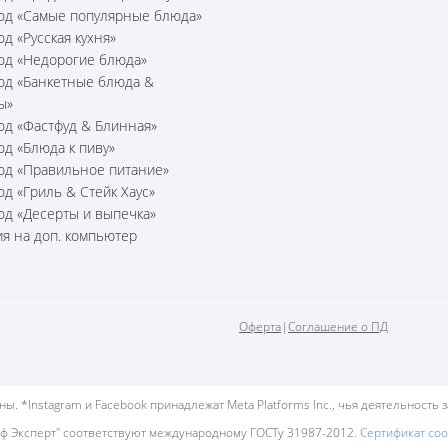
юд «Самые популярные блюда»
юд «Русская кухня»
юд «Недорогие блюда»
юд «Банкетные блюда &
ы»
юд «Фастфуд & Блинная»
юд «Блюда к пиву»
юд «Правильное питание»
юд «Гриль & Стейк Хаус»
юд «Десерты и выпечка»
я на доп. компьютер
Оферта
|
Соглашение о ПД
. *Instagram и Facebook принадлежат Meta Platforms Inc., чья деятельность 
ф Эксперт" соответствуют международному ГОСТу 31987-2012.
Сертификат со