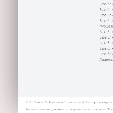
База бл
База бл
База бл
База бл
Фуршет
База бл
База бл
База бл
База бл
База бл
Лицензи
© 2009 — 2026. Компания "Креатив-шеф". Все права защищены
Технологические документы, создаваемые в программе "Ше