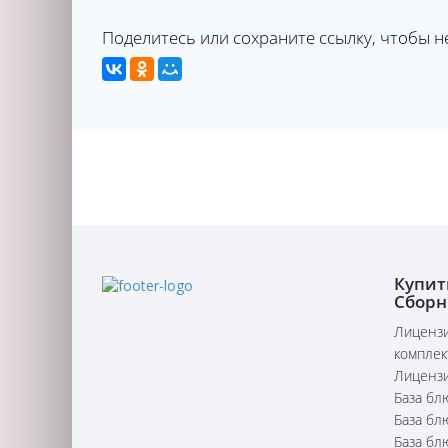
Поделитесь или сохраните ссылку, чтобы н
Купит
Сборн
Лицензи
комплек
Лицензи
База бл
База бл
База бл