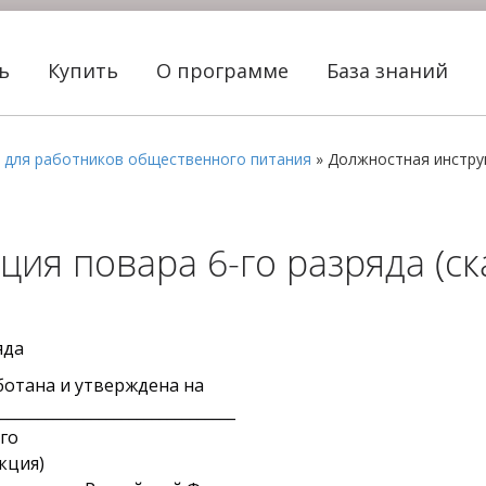
ть
Купить
О программе
База знаний
 для работников общественного питания
»
Должностная инстру
ия повара 6-го разряда (ск
яда
ботана и утверждена на
_____________________________
го
кция)