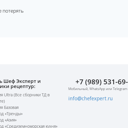
е потерять
+7 (989) 531-69
ь Шеф Эксперт и
ики рецептур:
Мобильный, WhatsApp или Telegram
я Ultra (Все сборники ТД в
info@chefexpert.ru
те)
я Базовая
юд «Тренды»
юд «Азия»
юд «Средиземноморская кухня»