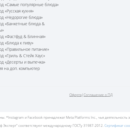
юд «Самые популярные блюда»
юд «Русская кухня»
юд «Недорогие блюда»
юд «Банкетные блюда &
ы»
юд «Фастфуд & Блинная»
юд «Блюда к пиву»
юд «Правильное питание»
юд «Гриль & Стейк Хаус»
юд «Десерты и выпечка»
я на доп. компьютер
Оферта
|
Соглашение о ПД
. *Instagram и Facebook принадлежат Meta Platforms Inc., чья деятельность 
ф Эксперт" соответствуют международному ГОСТу 31987-2012.
Сертификат со