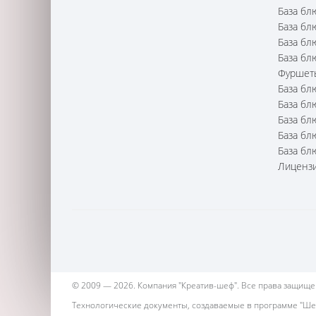
База бл
База бл
База бл
База бл
Фуршет
База бл
База бл
База бл
База бл
База бл
Лицензи
© 2009 — 2026. Компания "Креатив-шеф". Все права защищены
Технологические документы, создаваемые в программе "Ше