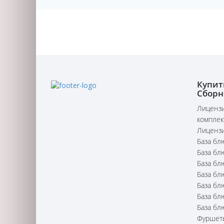
Купит
Сборн
Лицензи
комплек
Лицензи
База бл
База бл
База бл
База бл
База бл
База бл
База бл
Фуршет