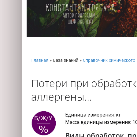
Главная
»
База знаний
»
Справочник химического 
Потери при обработке
аллергены…
Единица измерения: кг
Масса единицы измерения: 1
Виды обработок, п