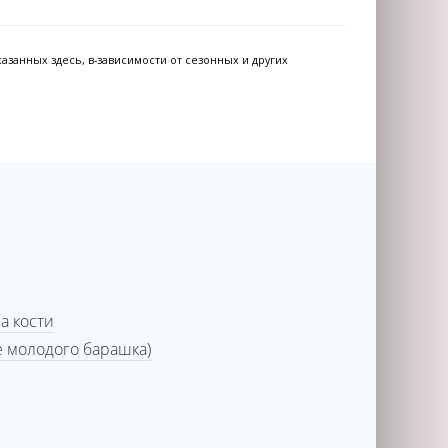
азанных здесь, в-зависимости от сезонных и других
а кости
е молодого барашка)