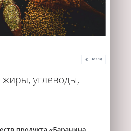
назад
 жиры, углеводы,
еств продукта «Баранина