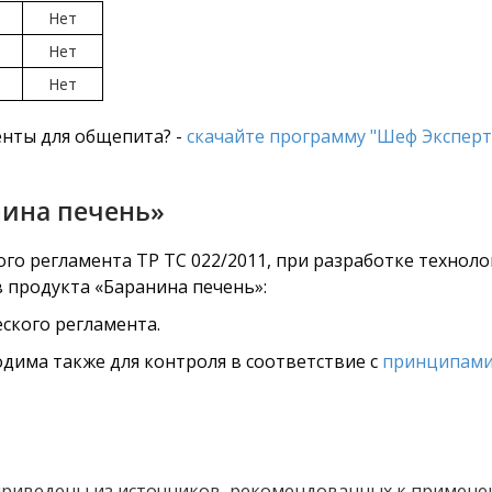
Нет
Нет
Нет
нты для общепита? -
скачайте программу "Шеф Эксперт
нина печень»
го регламента ТР ТС 022/2011, при разработке технол
в продукта «Баранина печень»:
ского регламента.
дима также для контроля в соответствие с
принципами
риведены из источников, рекомендованных к примене