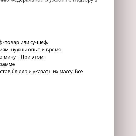
ф-повар или су-шеф.
иям, нужны опыт и время.
 минут. При этом:
грамме
тав блюда и указать их массу. Все