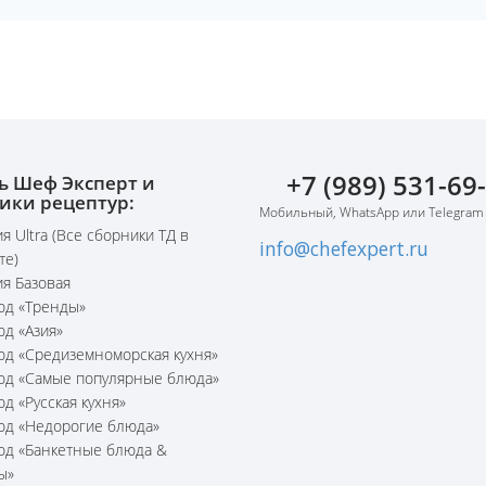
+7 (989) 531-69
ь Шеф Эксперт и
ики рецептур:
Мобильный, WhatsApp или Telegram
я Ultra (Все сборники ТД в
info@chefexpert.ru
те)
я Базовая
юд «Тренды»
юд «Азия»
юд «Средиземноморская кухня»
юд «Самые популярные блюда»
юд «Русская кухня»
юд «Недорогие блюда»
юд «Банкетные блюда &
ы»