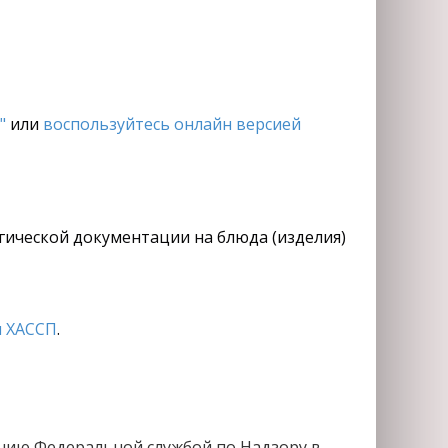
"
или
воспользуйтесь онлайн версией
огической документации на блюда (изделия)
 ХАССП
.
нию Федеральной службой по Надзору в