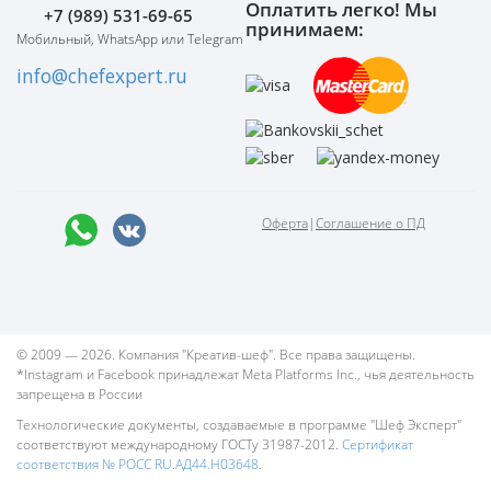
Оплатить легко! Мы
+7 (989) 531-69-65
принимаем:
Мобильный, WhatsApp или Telegram
info@chefexpert.ru
Оферта
|
Соглашение о ПД
© 2009 — 2026. Компания "Креатив-шеф". Все права защищены.
*Instagram и Facebook принадлежат Meta Platforms Inc., чья деятельность
запрещена в России
Технологические документы, создаваемые в программе "Шеф Эксперт"
соответствуют международному ГОСТу 31987-2012.
Сертификат
соответствия № РОСС RU.АД44.Н03648.