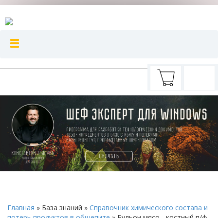
Главная
»
База знаний
»
Справочник химического состава и
потерь продуктов в общепите
»
Бульон мясо - костный п/ф