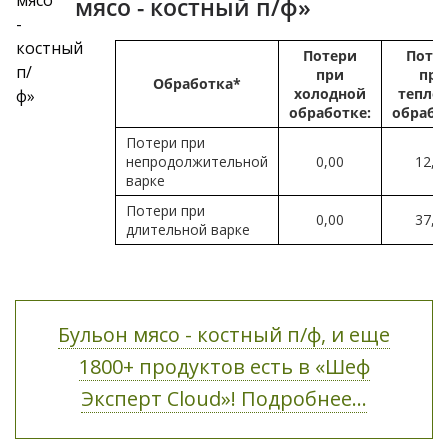
мясо - костный п/ф»
Потери
Поте
при
при
Обработка*
холодной
тепло
обработке:
обрабо
Потери при
непродолжительной
0,00
12,0
варке
Потери при
0,00
37,0
длительной варке
Бульон мясо - костный п/ф, и еще
1800+ продуктов есть в «Шеф
Эксперт Cloud»! Подробнее...