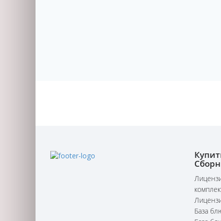
Купит
Сборн
Лицензи
комплек
Лицензи
База бл