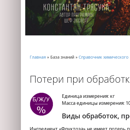
Главная
»
База знаний
»
Справочник химического 
Потери при обработке
Единица измерения: кг
Масса единицы измерения: 1
Виды обработок, п
Ингредиент «Фруктоза» не имеет потерь п