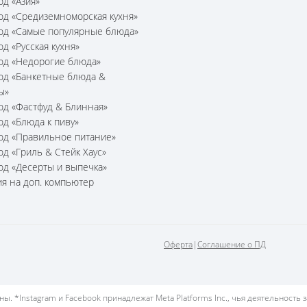
юд «Азия»
юд «Средиземноморская кухня»
юд «Самые популярные блюда»
юд «Русская кухня»
юд «Недорогие блюда»
юд «Банкетные блюда &
ы»
юд «Фастфуд & Блинная»
юд «Блюда к пиву»
юд «Правильное питание»
юд «Гриль & Стейк Хаус»
юд «Десерты и выпечка»
я на доп. компьютер
Оферта
|
Соглашение о ПД
. *Instagram и Facebook принадлежат Meta Platforms Inc., чья деятельность 