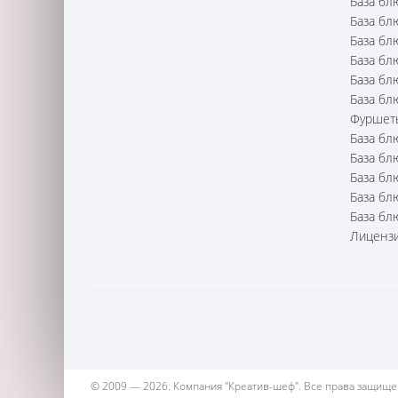
База бл
База бл
База бл
База бл
База бл
База бл
Фуршет
База бл
База бл
База бл
База бл
База бл
Лицензи
© 2009 — 2026. Компания "Креатив-шеф". Все права защищены