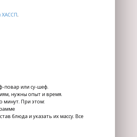
 ХАССП
.
ф-повар или су-шеф.
иям, нужны опыт и время.
 минут. При этом:
грамме
тав блюда и указать их массу. Все