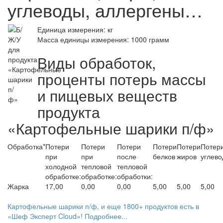
углеводы, аллергены…
Единица измерения: кг
Масса единицы измерения: 1000 грамм
Виды обработок,
проценты потерь массы
и пищевых веществ
продукта
«Картофельные шарики п/ф»
Обработка*
Потери
Потери
Потери
Потери
Потери
Потер
при
при
после
белков
жиров
углево
холодной
тепловой
тепловой
обработке:
обработке:
обработки:
Жарка
17,00
0,00
0,00
5,00
5,00
5,00
Картофельные шарики п/ф, и еще 1800+ продуктов есть в
«Шеф Эксперт Cloud»! Подробнее...