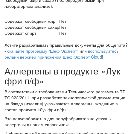
"свободный" жир и сахар (т.е., определяемый при
лабораторном анализе).
Содержит свободный жир
Нет
Содержит свободный сахар
Нет
Содержит спирт
Нет
Хотите разрабатывать правильные документы для общепита?
-
скачайте программу "Шеф Эксперт"
или
воспользуйтесь
онлайн версией приложения Шеф Эксперт Cloud
!
Аллергены в продукте «Лук
фри п/ф»
В соответствии с требованиями Технического регламента ТР
ТС 022/2011, при разработке технологической документации
на блюда (изделия) указываются аллергены, входящие в
состав продукта «Лук фри п/ф»:
Это полуфабрикат, а для полуфабрикатов не указаны
аллергены в нашем справочнике.
Информация об аллергенах в блюде необходима также для