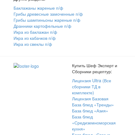
Баклажаны жареные п/ф
Грибы древесные замоченные п/ф
Грибы шампиньоны жареные п/ф
Дранники картофельные п/ф
Икра из баклажан п/ф
Икра из кабачков п/ф
Икра из свеклы п/ф
Купить Шеф Эксперт и
Сборники рецептур:
Лицензия Ultra (Все
сборники ТД в
комплекте)
Лицензия Базовая
База блюд «Тренды»
База блюд «Азия»
База блюд
«Средиземноморская
кухня»
База блюд «Самые