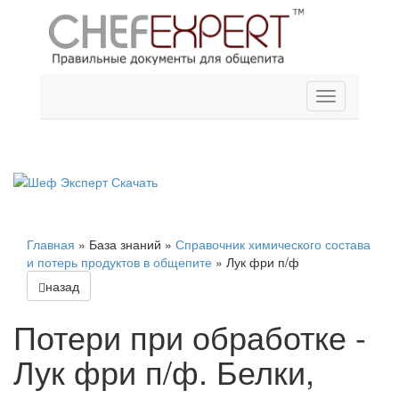
Главная
»
База знаний
»
Справочник химического состава
и потерь продуктов в общепите
»
Лук фри п/ф
назад
Потери при обработке -
Лук фри п/ф. Белки,