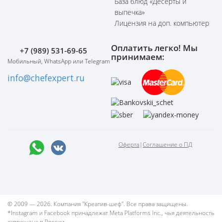
База блюд «Десерты и
выпечка»
Лицензия на доп. компьютер
Оплатить легко! Мы
+7 (989) 531-69-65
принимаем:
Мобильный, WhatsApp или Telegram
info@chefexpert.ru
Оферта
|
Соглашение о ПД
© 2009 — 2026. Компания "Креатив-шеф". Все права защищены.
*Instagram и Facebook принадлежат Meta Platforms Inc., чья деятельность
запрещена в России