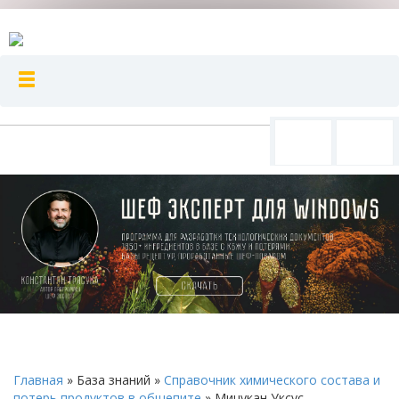
Главная
»
База знаний
»
Справочник химического состава и
потерь продуктов в общепите
»
Мицукан Уксус