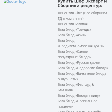
Купить Шеф Эксперт и
Сборники рецептур:
Лицензия Ultra (Все сборники
ТД в комплекте)
Лицензия Базовая
База блюд «Тренды»
База блюд «Азия»
База блюд
«Средиземноморская кухня»
База блюд «Самые
популярные блюда»
База блюд «Русская кухня»
База блюд «Недорогие блюда»
База блюд «Банкетные блюда
& Фуршеты»
База блюд «Фастфуд &
Блинная»
База блюд «Блюда к пиву»
База блюд «Правильное
питание»
База блюд «Гриль & Стейк