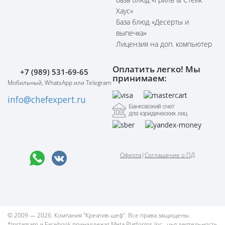
Хаус»
База блюд «Десерты и
выпечка»
Лицензия на доп. компьютер
Оплатить легко! Мы
+7 (989) 531-69-65
принимаем:
Мобильный, WhatsApp или Telegram
info@chefexpert.ru
Оферта
|
Соглашение о ПД
© 2009 — 2026. Компания "Креатив-шеф". Все права защищены.
*Instagram и Facebook принадлежат Meta Platforms Inc., чья деятельность