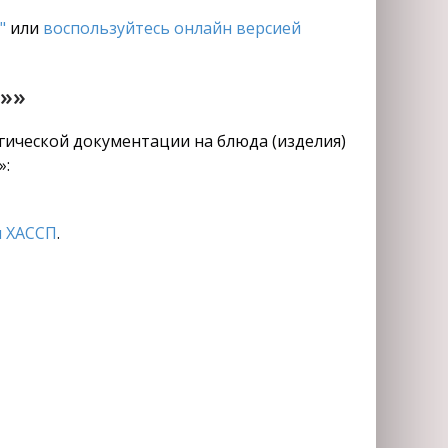
"
или
воспользуйтесь онлайн версией
»»
огической документации на блюда (изделия)
»:
 ХАССП
.