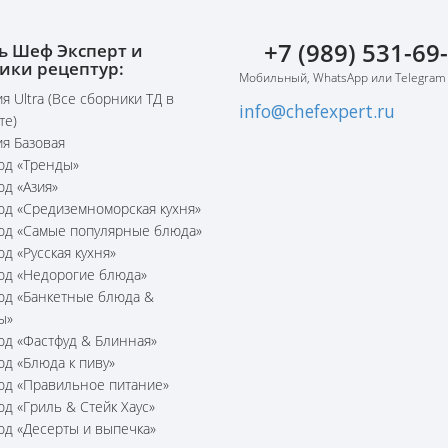
+7 (989) 531-69
ь Шеф Эксперт и
ики рецептур:
Мобильный, WhatsApp или Telegram
я Ultra (Все сборники ТД в
info@chefexpert.ru
те)
я Базовая
юд «Тренды»
юд «Азия»
юд «Средиземноморская кухня»
юд «Самые популярные блюда»
юд «Русская кухня»
юд «Недорогие блюда»
юд «Банкетные блюда &
ы»
юд «Фастфуд & Блинная»
юд «Блюда к пиву»
юд «Правильное питание»
юд «Гриль & Стейк Хаус»
юд «Десерты и выпечка»