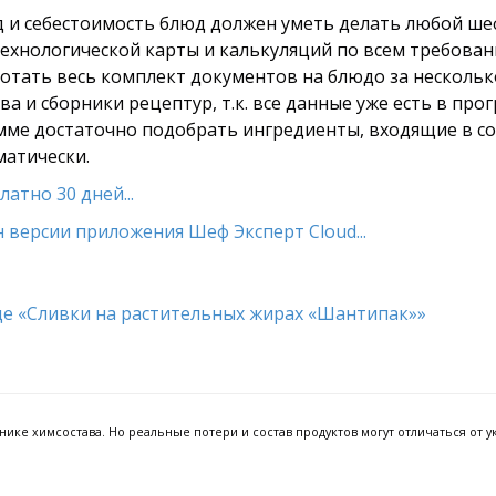
од и себестоимость блюд должен уметь делать любой ше
технологической карты и калькуляций по всем требован
тать весь комплект документов на блюдо за несколько
а и сборники рецептур, т.к. все данные уже есть в про
амме достаточно подобрать ингредиенты, входящие в сос
матически.
атно 30 дней...
 версии приложения Шеф Эксперт Cloud...
ке химсостава. Но реальные потери и состав продуктов могут отличаться от ук