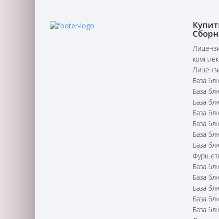
Купит
Сборн
Лицензи
комплек
Лицензи
База бл
База бл
База бл
База бл
База бл
База бл
База бл
Фуршет
База бл
База бл
База бл
База бл
База бл