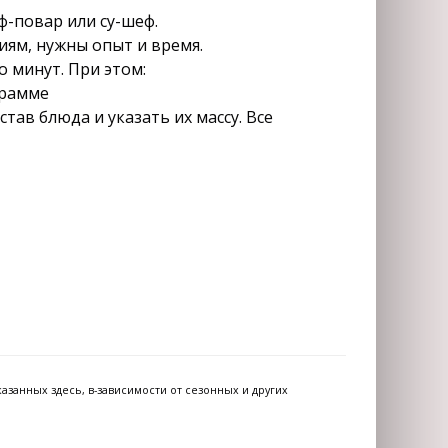
ф-повар или су-шеф.
иям, нужны опыт и время.
 минут. При этом:
грамме
тав блюда и указать их массу. Все
азанных здесь, в-зависимости от сезонных и других