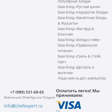
популярные блюда»
База блюд «Русская кухня»
База блюд «Недорогие блюда»
База блюд «Банкетные блюда
& Фуршеты»
База блюд «Фастфуд &
Блинная»
База блюд «Блюда к пиву»
База блюд «Правильное
питание»
База блюд «Гриль & Стейк
Хаус»
База блюд «Десерты и
выпечка»
Лицензия на доп. компьютер
Оплатить легко! Мы
+7 (989) 531-69-65
принимаем:
Мобильный, WhatsApp или Telegram
info@chefexpert.ru