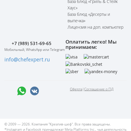
База блюд «Гриль & Стейк
Хаус»
База блюд «Десерты и
выпечка»
Лицензия на доп. компьютер
Оплатить легко! Мы
+7 (989) 531-69-65
принимаем:
Мобильный, WhatsApp или Telegram
info@chefexpert.ru
Оферта
|
Соглашение о ПД
© 2009 — 2026. Компания "Креатив-шеф". Все права защищены.
*Instagram и Facebook принадлежат Meta Platforms Inc., чья деятельность