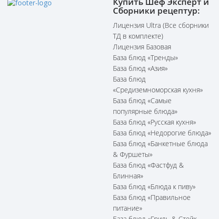
Купить Шеф Эксперт и
Сборники рецептур:
Лицензия Ultra (Все сборники
ТД в комплекте)
Лицензия Базовая
База блюд «Тренды»
База блюд «Азия»
База блюд
«Средиземноморская кухня»
База блюд «Самые
популярные блюда»
База блюд «Русская кухня»
База блюд «Недорогие блюда»
База блюд «Банкетные блюда
& Фуршеты»
База блюд «Фастфуд &
Блинная»
База блюд «Блюда к пиву»
База блюд «Правильное
питание»
База блюд «Гриль & Стейк